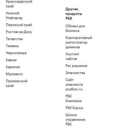
Краснодарский
край
Другие
Нижний
продукты
Новгород
РБК
Пермский край
Облако для
бизнеса
Ростов-на-Дону
Корпоративный
Татарстан
регистратор
Тюмень
доменов
Черноземье
Хостинг
сайтов
Кавказ
Рег.решения
Карелия
Знакомства
Мурманск
Сайт
Приморский
знакомств
край
podbor.ru
РБК
Компании
РБК Курсы
Школа
управления
РБК