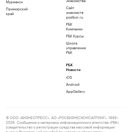
Знакомства
Мурманск
Сайт
Приморский
знакомств
край
podbor.ru
РБК
Компании
РБК Курсы
Школа
управления
РБК
РБК
Новости
iOS
Android
AppGallery
© ООО «БИЗНЕСПРЕСС», АО «РОСБИЗНЕСКОНСАЛТИНГ», 1995–
2026. Сообщения и материалы информационного агентства «РБК»
(свидетельство о регистрации средства массовой информации
выдано Федеральной службой по надзору в сфере связи,