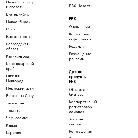
Санкт-Петербург
RSS Новости
и область
Екатеринбург
РБК
Новосибирск
О компании
Омск
Контактная
Башкортостан
информация
Вологодская
Редакция
область
Размещение
Калининград
рекламы
Краснодарский
край
Другие
Нижний
продукты
Новгород
РБК
Пермский край
Облако для
бизнеса
Ростов-на-Дону
Корпоративный
Татарстан
регистратор
Тюмень
доменов
Черноземье
Хостинг
сайтов
Кавказ
Рег.решения
Карелия