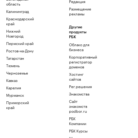
Редакция
область
Размещение
Калининград
рекламы
Краснодарский
край
Другие
Нижний
продукты
Новгород
РБК
Пермский край
Облако для
бизнеса
Ростов-на-Дону
Корпоративный
Татарстан
регистратор
Тюмень
доменов
Черноземье
Хостинг
сайтов
Кавказ
Рег.решения
Карелия
Знакомства
Мурманск
Сайт
Приморский
знакомств
край
podbor.ru
РБК
Компании
РБК Курсы
Школа