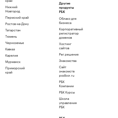
край
Другие
Нижний
продукты
Новгород
РБК
Пермский край
Облако для
бизнеса
Ростов-на-Дону
Корпоративный
Татарстан
регистратор
Тюмень
доменов
Черноземье
Хостинг
сайтов
Кавказ
Рег.решения
Карелия
Знакомства
Мурманск
Сайт
Приморский
знакомств
край
podbor.ru
РБК
Компании
РБК Курсы
Школа
управления
РБК