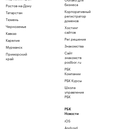
бизнеса
Ростов-на-Дону
Корпоративный
Татарстан
регистратор
Тюмень
доменов
Черноземье
Хостинг
сайтов
Кавказ
Рег.решения
Карелия
Знакомства
Мурманск
Сайт
Приморский
знакомств
край
podbor.ru
РБК
Компании
РБК Курсы
Школа
управления
РБК
РБК
Новости
iOS
Android