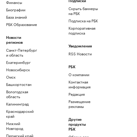
Финансы
Подписки
Скрыть баннеры
Биографии
на РБК
База знаний
Подписка на РБК
РБК Образование
Корпоративная
подписка
Новости
регионов
Уведомления
Санкт-Петербург
RSS Новости
и область
Екатеринбург
РБК
Новосибирск
О компании
Омск
Контактная
Башкортостан
информация
Вологодская
Редакция
область
Размещение
Калининград
рекламы
Краснодарский
край
Другие
Нижний
продукты
Новгород
РБК
Пермский край
Облако для