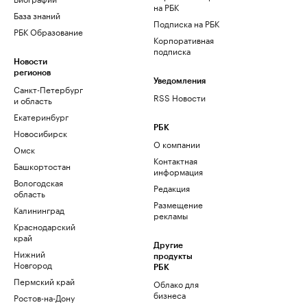
на РБК
База знаний
Подписка на РБК
РБК Образование
Корпоративная
подписка
Новости
регионов
Уведомления
Санкт-Петербург
RSS Новости
и область
Екатеринбург
РБК
Новосибирск
О компании
Омск
Контактная
Башкортостан
информация
Вологодская
Редакция
область
Размещение
Калининград
рекламы
Краснодарский
край
Другие
Нижний
продукты
Новгород
РБК
Пермский край
Облако для
бизнеса
Ростов-на-Дону