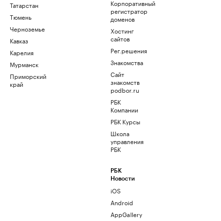
Корпоративный
Татарстан
регистратор
Тюмень
доменов
Черноземье
Хостинг
сайтов
Кавказ
Рег.решения
Карелия
Знакомства
Мурманск
Сайт
Приморский
знакомств
край
podbor.ru
РБК
Компании
РБК Курсы
Школа
управления
РБК
РБК
Новости
iOS
Android
AppGallery