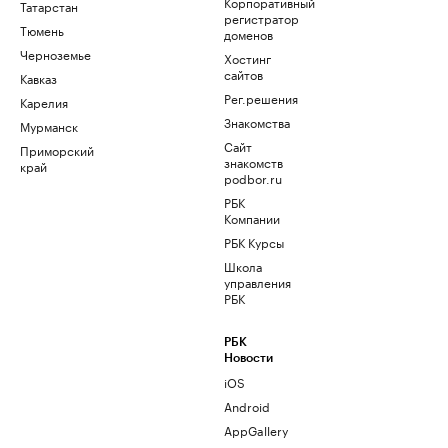
Корпоративный
Татарстан
регистратор
Тюмень
доменов
Черноземье
Хостинг
сайтов
Кавказ
Рег.решения
Карелия
Знакомства
Мурманск
Сайт
Приморский
знакомств
край
podbor.ru
РБК
Компании
РБК Курсы
Школа
управления
РБК
РБК
Новости
iOS
Android
AppGallery