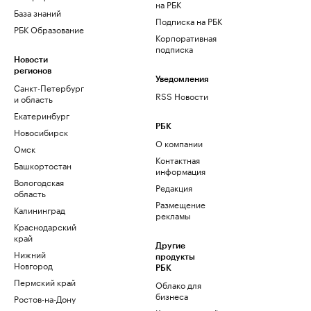
на РБК
База знаний
Подписка на РБК
РБК Образование
Корпоративная
подписка
Новости
регионов
Уведомления
Санкт-Петербург
RSS Новости
и область
Екатеринбург
РБК
Новосибирск
О компании
Омск
Контактная
Башкортостан
информация
Вологодская
Редакция
область
Размещение
Калининград
рекламы
Краснодарский
край
Другие
Нижний
продукты
Новгород
РБК
Пермский край
Облако для
бизнеса
Ростов-на-Дону