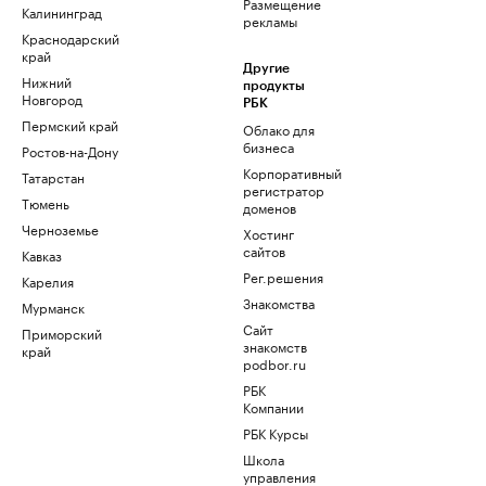
Размещение
Калининград
рекламы
Краснодарский
край
Другие
Нижний
продукты
Новгород
РБК
Пермский край
Облако для
бизнеса
Ростов-на-Дону
Корпоративный
Татарстан
регистратор
Тюмень
доменов
Черноземье
Хостинг
сайтов
Кавказ
Рег.решения
Карелия
Знакомства
Мурманск
Сайт
Приморский
знакомств
край
podbor.ru
РБК
Компании
РБК Курсы
Школа
управления