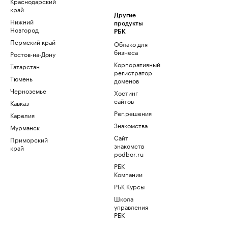
Краснодарский
край
Другие
Нижний
продукты
Новгород
РБК
Пермский край
Облако для
бизнеса
Ростов-на-Дону
Корпоративный
Татарстан
регистратор
Тюмень
доменов
Черноземье
Хостинг
сайтов
Кавказ
Рег.решения
Карелия
Знакомства
Мурманск
Сайт
Приморский
знакомств
край
podbor.ru
РБК
Компании
РБК Курсы
Школа
управления
РБК