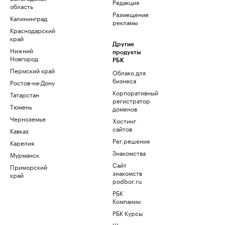
Редакция
область
Размещение
Калининград
рекламы
Краснодарский
край
Другие
Нижний
продукты
Новгород
РБК
Пермский край
Облако для
бизнеса
Ростов-на-Дону
Корпоративный
Татарстан
регистратор
Тюмень
доменов
Черноземье
Хостинг
сайтов
Кавказ
Рег.решения
Карелия
Знакомства
Мурманск
Сайт
Приморский
знакомств
край
podbor.ru
РБК
Компании
РБК Курсы
Школа