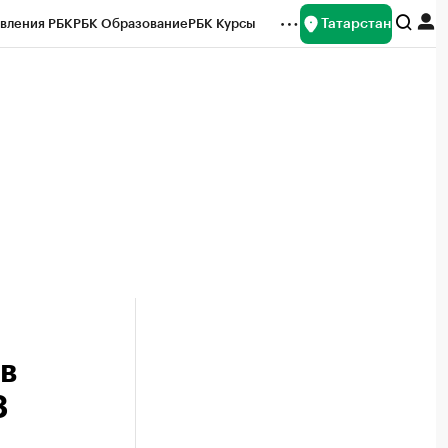
Татарстан
вления РБК
РБК Образование
РБК Курсы
рейтинги
Франшизы
Газета
ок наличной валюты
в
3