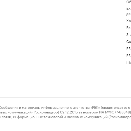
Об
Ко
до
Хо
Ре
Зн
Са
РБ
РБ
Шк
ения и материалы информационного агентства «РБК» (свидетельство о 
овых коммуникаций (Роскомнадзор) 09.12.2015 за номером ИА №ФС77-63848) 
 связи, информационных технологий и массовых коммуникаций (Роскомнадз