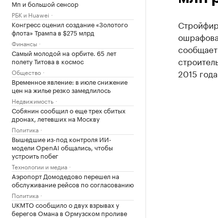
Мп и большой сенсор
РБК и Huawei
Стройфир
Конгресс оценил создание «Золотого
флота» Трампа в $275 млрд
ошрафовал
Финансы
сообщает
Самый молодой на орбите. 65 лет
строитель
полету Титова в космос
2015 года
Общество
Временное явление: в июле снижение
цен на жилье резко замедлилось
Недвижимость
Собянин сообщил о еще трех сбитых
дронах, летевших на Москву
Политика
Вышедшие из-под контроля ИИ-
модели OpenAI общались, чтобы
устроить побег
Технологии и медиа
Аэропорт Домодедово перешел на
обслуживание рейсов по согласованию
Политика
UKMTO сообщило о двух взрывах у
берегов Омана в Ормузском проливе