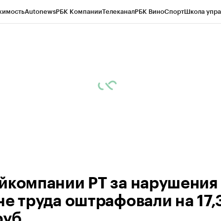
жимость
Autonews
РБК Компании
Телеканал
РБК Вино
Спорт
Школа упра
ипто
РБК Бизнес-среда
Дискуссионный клуб
Исследования
Кредитные 
рагентов
Политика
Экономика
Бизнес
Технологии и медиа
Финансы
Рын
йкомпании РТ за нарушения 
не труда оштрафовали на 17,
руб.