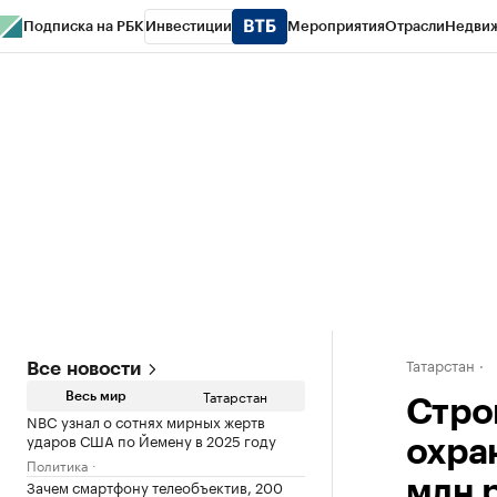
Подписка на РБК
Инвестиции
Мероприятия
Отрасли
Недви
РБК Life
Тренды
Визионеры
Национальные проекты
Город
Стиль
Кр
Спецпроекты СПб
Конференции СПб
Спецпроекты
Проверка конт
Татарстан
Все новости
Татарстан
Весь мир
Стро
NBC узнал о сотнях мирных жертв
ударов США по Йемену в 2025 году
охра
Политика
Зачем смартфону телеобъектив, 200
млн 