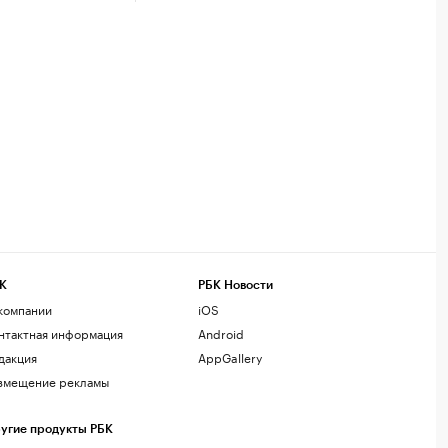
К
РБК Новости
компании
iOS
нтактная информация
Android
дакция
AppGallery
змещение рекламы
угие продукты РБК