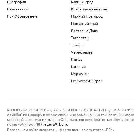
перекрытии трассы на Москву из-за
Биографии
Калининград
атаки
База знаний
Краснодарский край
Политика
РБК Образование
Нижний Новгород
Мирный житель и боец «Орлана»
Пермский край
ранены при атаке на Белгородскую
область
Ростов-на-Дону
Политика
Татарстан
Трамп объяснил, почему предпочитает
Тюмень
сделку с Ираном войне
Черноземье
Политика
Кавказ
Киев раскрыл «колоссальную сумму»
бюджетной помощи от Запада с 2022
Карелия
года
Мурманск
Политика
Приморский край
Число закрытых за ночь российских
аэропортов выросло до восьми
Политика
Загрузить еще
© ООО «БИЗНЕСПРЕСС», АО «РОСБИЗНЕСКОНСАЛТИНГ», 1995–2026. Сообщ
службой по надзору в сфере связи, информационных технологий и масс
массовой информации выдано Федеральной службой по надзору в сфере
пометкой «РБК».
letters@rbc.ru
18+
Владельцем сайта является информационное агентство «РБК».