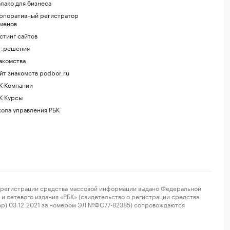
лако для бизнеса
рпоративный регистратор
менов
стинг сайтов
г.решения
акомства
йт знакомств podbor.ru
К Компании
К Курсы
ола управления РБК
регистрации средства массовой информации выдано Федеральной
и сетевого издания «РБК» (свидетельство о регистрации средства
ор) 03.12.2021 за номером ЭЛ №ФС77-82385) сопровождаются