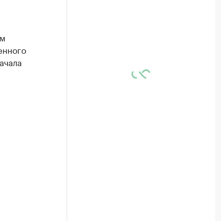
ом
енного
ачала