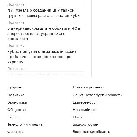
Политика
NYT узнала о создании ЦРУ тайной
группы с целью раскола властей Кубы
Политика
В американском штате объявили ЧС в
энергетике из-за украинского
конфликта
Политика
Рубио пошутил о межгалактических
проблемах в ответ на вопрос про
Украину
Политика
«Человек-паук: Новый день» за неделю
стал самым кассовым фильмом года
Общество
Рубрики
Новости регионов
WP узнала, что Трамп потребовал у
Политика
Санкт-Петербург и область
Хегсета объяснений из-за дефицита
Экономика
Екатеринбург
ракет
Общество
Новосибирск
Политика
«ЕП» узнала, что Залужного не пустили
Бизнес
Омск
на встречу с британским министром
Технологии и медиа
Башкортостан
Политика
Финансы
Вологодская область
Ярославский губернатор сообщил о