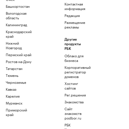
Контактная
Башкортостан
информация
Вологодская
Редакция
область
Размещение
Калининград
рекламы
Краснодарский
край
Другие
Нижний
продукты
Новгород
РБК
Пермский край
Облако для
бизнеса
Ростов-на-Дону
Корпоративный
Татарстан
регистратор
Тюмень
доменов
Черноземье
Хостинг
сайтов
Кавказ
Рег.решения
Карелия
Знакомства
Мурманск
Сайт
Приморский
знакомств
край
podbor.ru
РБК