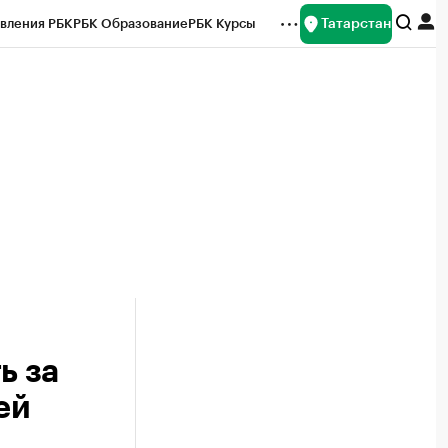
Татарстан
вления РБК
РБК Образование
РБК Курсы
рейтинги
Франшизы
Газета
ок наличной валюты
ь за
ей