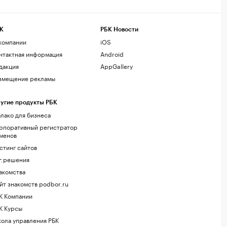
К
РБК Новости
компании
iOS
нтактная информация
Android
дакция
AppGallery
змещение рекламы
угие продукты РБК
лако для бизнеса
рпоративный регистратор
менов
стинг сайтов
г.решения
акомства
йт знакомств podbor.ru
К Компании
К Курсы
ола управления РБК