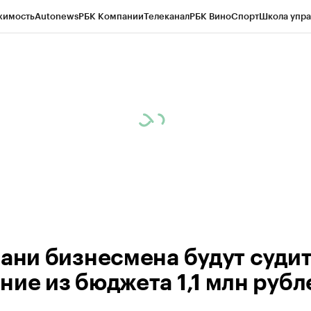
жимость
Autonews
РБК Компании
Телеканал
РБК Вино
Спорт
Школа упра
ипто
РБК Бизнес-среда
Дискуссионный клуб
Исследования
Кредитные 
рагентов
Политика
Экономика
Бизнес
Технологии и медиа
Финансы
Рын
зани бизнесмена будут судит
ние из бюджета 1,1 млн рубл