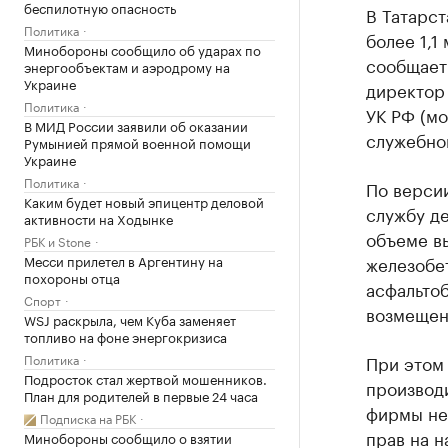
беспилотную опасность
В Татарст
Политика
более 1,1
Минобороны сообщило об ударах по
сообщает
энергообъектам и аэродрому на
Украине
директор 
Политика
УК РФ (м
В МИД России заявили об оказании
служебног
Румынией прямой военной помощи
Украине
Политика
По версии
Каким будет новый эпицентр деловой
службу д
активности на Ходынке
объеме в
РБК и Stone
Месси прилетел в Аргентину на
железобе
похороны отца
асфальто
Спорт
возмещени
WSJ раскрыла, чем Куба заменяет
топливо на фоне энергокризиса
Политика
При этом 
Подросток стал жертвой мошенников.
производи
План для родителей в первые 24 часа
фирмы не 
Подписка на РБК
прав на 
Минобороны сообщило о взятии