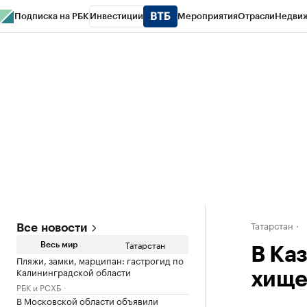
Подписка на РБК
Инвестиции
Мероприятия
Отрасли
Недви
РБК Life
Тренды
Визионеры
Национальные проекты
Город
Стиль
Кр
Спецпроекты СПб
Конференции СПб
Спецпроекты
Проверка конт
Татарстан
Все новости
Татарстан
Весь мир
В Ка
Пляжи, замки, марципан: гастрогид по
Калининградской области
хище
РБК и РСХБ
В Московской области объявили