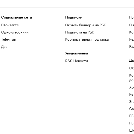
Социальные сети
Подписки
РБ
ВКонтакте
Скрыть баннеры на РБК
О 
Одноклассники
Подписка на РБК
Ко
Telegram
Корпоративная подписка
Ре
Дзен
Ра
Уведомления
RSS Новости
Др
Об
Ко
до
Хо
Ре
Зн
Са
РБ
РБ
Шк