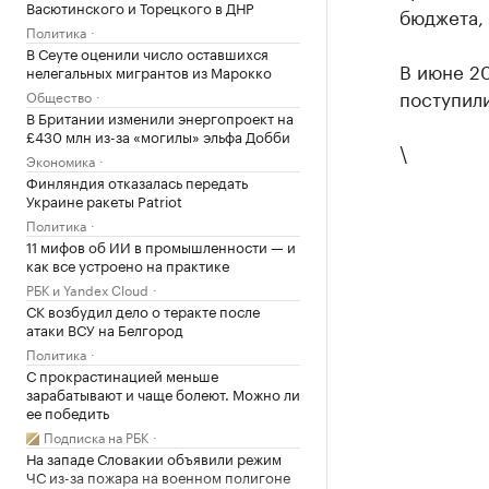
Васютинского и Торецкого в ДНР
бюджета, 
Политика
В Сеуте оценили число оставшихся
В июне 20
нелегальных мигрантов из Марокко
поступили
Общество
В Британии изменили энергопроект на
£430 млн из-за «могилы» эльфа Добби
\
Экономика
Финляндия отказалась передать
Украине ракеты Patriot
Политика
11 мифов об ИИ в промышленности — и
как все устроено на практике
РБК и Yandex Cloud
СК возбудил дело о теракте после
атаки ВСУ на Белгород
Политика
С прокрастинацией меньше
зарабатывают и чаще болеют. Можно ли
ее победить
Подписка на РБК
На западе Словакии объявили режим
ЧС из-за пожара на военном полигоне