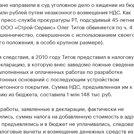
ане направили в суд уголовное дело о хищении из бю
 млн рублей путем незаконного возмещения НДС. Как
 пресс-служба прокуратуры РТ, подсудимый 45-летн
ООО «Строй-Сервис» Олег Титов обвиняется по ч. 4 
ошенничество, совершенное с использованием своег
о положения, в особо крупном размере).
 следствия, в 2010 году Титов представил в налогов
екларацию, в которую внес заведомо ложные сведени
ыполненных и оплаченных работах по разработке
тонных оснований с последующим устройством
бетонного покрытия. Сумма НДС, предъявленная им к
ю из бюджета, составила 1 млн 148 тыс руб.
работы, заявленные в декларации, фактически не
лись, суммы налога на добавленную стоимость в адр
предъявлялись и в бюджет не уплачивались, следова
налоговые вычеты и возмещение денежных средств из