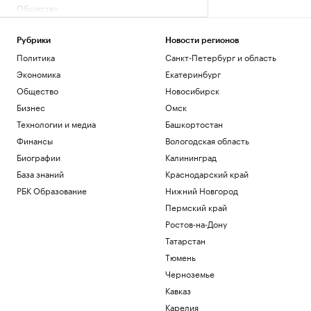
Общество
В разные корзины: как сберечь
накопления в период турбулентности
Рубрики
Новости регионов
РБК и Сбер
Политика
Санкт-Петербург и область
В Белгороде повреждены около 30
многоэтажек после ночной атаки
Экономика
Екатеринбург
дронов
Общество
Новосибирск
Политика
Бизнес
Омск
Как за 6 недель настроить свой мозг на
Технологии и медиа
Башкортостан
жизнь мечты — идеи нейрохирурга
Финансы
Вологодская область
Подписка на РБК
«Смерть Голливуда». Кто и как срывает
Биографии
Калининград
слияние Paramount и Warner
База знаний
Краснодарский край
Технологии и медиа
РБК Образование
Нижний Новгород
Пермский край
Загрузить еще
Ростов-на-Дону
Татарстан
Тюмень
Черноземье
Кавказ
Карелия