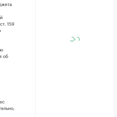
джета
ий
ст. 159
о
ую
я об
ес
тельно,