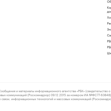
Об
Ко
до
Хо
Ре
Зн
Са
РБ
РБ
Шк
ения и материалы информационного агентства «РБК» (свидетельство о 
овых коммуникаций (Роскомнадзор) 09.12.2015 за номером ИА №ФС77-63848) 
 связи, информационных технологий и массовых коммуникаций (Роскомнадз