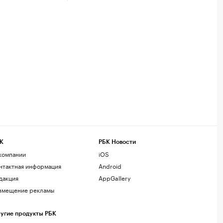
К
РБК Новости
компании
iOS
нтактная информация
Android
дакция
AppGallery
змещение рекламы
угие продукты РБК