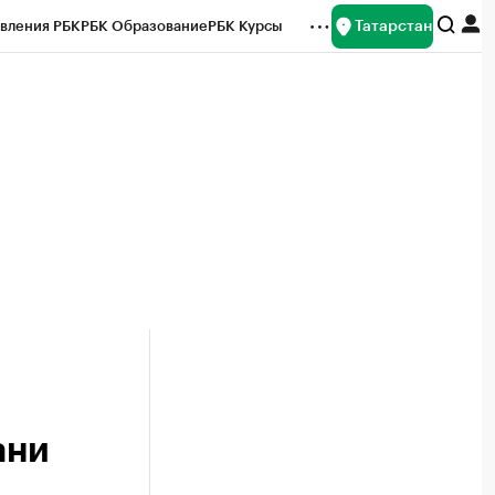
Татарстан
вления РБК
РБК Образование
РБК Курсы
рейтинги
Франшизы
Газета
ок наличной валюты
ани