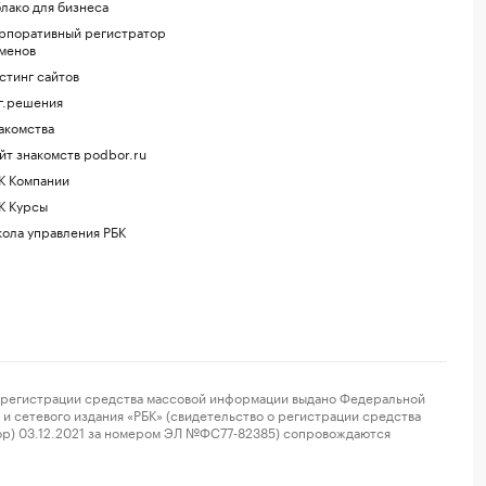
лако для бизнеса
рпоративный регистратор
менов
стинг сайтов
г.решения
акомства
йт знакомств podbor.ru
К Компании
К Курсы
ола управления РБК
регистрации средства массовой информации выдано Федеральной
и сетевого издания «РБК» (свидетельство о регистрации средства
ор) 03.12.2021 за номером ЭЛ №ФС77-82385) сопровождаются