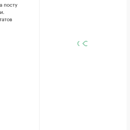
а посту
и.
татов