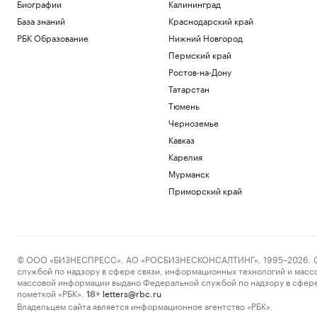
Биографии
Калининград
РБК и Yandex Cloud
База знаний
Краснодарский край
Три крупных порта Китая
РБК Образование
Нижний Новгород
приостановили работу из-за
надвигающегося тайфуна
Пермский край
Экономика
Ростов-на-Дону
В России вырос спрос на аппаратные
Татарстан
криптокошельки. В чем дело
Тюмень
Крипто
Черноземье
Эксперты объяснили, зачем взрослым
получать дополнительное
Кавказ
образование
РАДИО
Карелия
Общество
Мурманск
Wildberries сообщила о партнерских
Приморский край
хабах для хранения товаров продавцов
Бизнес
Цены на медь показали самый долгий
период роста с 2020 года
Инвестиции
© ООО «БИЗНЕСПРЕСС», АО «РОСБИЗНЕСКОНСАЛТИНГ», 1995–2026. Сообщ
службой по надзору в сфере связи, информационных технологий и масс
Загрузить еще
массовой информации выдано Федеральной службой по надзору в сфере
пометкой «РБК».
letters@rbc.ru
18+
Владельцем сайта является информационное агентство «РБК».