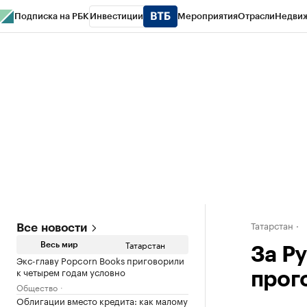
Подписка на РБК
Инвестиции
Мероприятия
Отрасли
Недви
РБК Life
Тренды
Визионеры
Национальные проекты
Город
Стиль
Кр
Спецпроекты СПб
Конференции СПб
Спецпроекты
Проверка конт
Татарстан
Все новости
Татарстан
Весь мир
За Р
Экс-главу Popcorn Books приговорили
к четырем годам условно
прог
Общество
Облигации вместо кредита: как малому