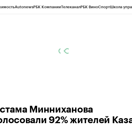
жимость
Autonews
РБК Компании
Телеканал
РБК Вино
Спорт
Школа упра
ипто
РБК Бизнес-среда
Дискуссионный клуб
Исследования
Кредитные 
рагентов
Политика
Экономика
Бизнес
Технологии и медиа
Финансы
Рын
устама Минниханова
олосовали 92% жителей Каз