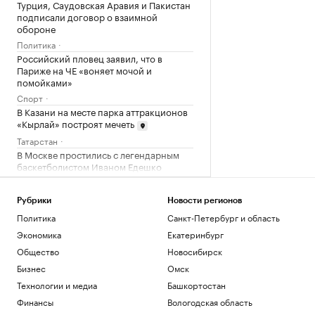
Турция, Саудовская Аравия и Пакистан
подписали договор о взаимной
обороне
Политика
Российский пловец заявил, что в
Париже на ЧЕ «воняет мочой и
помойками»
Спорт
В Казани на месте парка аттракционов
«Кырлай» построят мечеть
Татарстан
В Москве простились с легендарным
баскетболистом Иваном Едешко
Спорт
Путин рассказал президенту ОАЭ о
Рубрики
Новости регионов
ситуации вокруг Украины
Политика
Санкт-Петербург и область
Политика
Экономика
Екатеринбург
Politico сообщило об обсуждении
замены канцлера Германии Фридриха
Общество
Новосибирск
Мерца
Бизнес
Омск
Политика
Технологии и медиа
Башкортостан
Как ИИ-агенты и облако
Финансы
Вологодская область
трансформируют промышленность:
опыт «Норникеля»