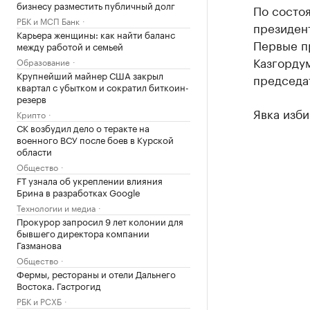
бизнесу разместить публичный долг
По состоя
РБК и МСП Банк
президен
Карьера женщины: как найти баланс
Первые п
между работой и семьей
Казгорду
Образование
Крупнейший майнер США закрыл
председат
квартал с убытком и сократил биткоин-
резерв
Явка изби
Крипто
СК возбудил дело о теракте на
военного ВСУ после боев в Курской
области
Общество
FT узнала об укреплении влияния
Брина в разработках Google
Технологии и медиа
Прокурор запросил 9 лет колонии для
бывшего директора компании
Газманова
Общество
Фермы, рестораны и отели Дальнего
Востока. Гастрогид
РБК и РСХБ