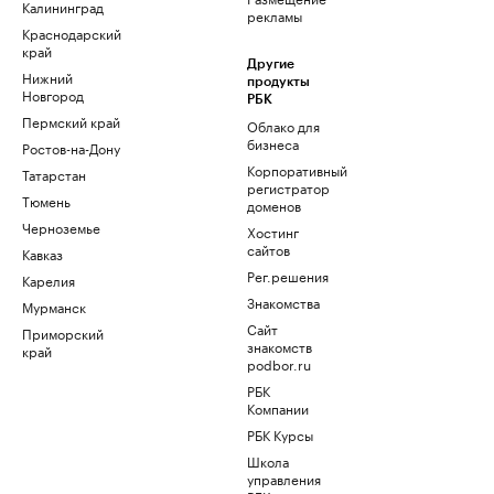
Калининград
рекламы
Краснодарский
край
Другие
Нижний
продукты
Новгород
РБК
Пермский край
Облако для
бизнеса
Ростов-на-Дону
Корпоративный
Татарстан
регистратор
Тюмень
доменов
Черноземье
Хостинг
сайтов
Кавказ
Рег.решения
Карелия
Знакомства
Мурманск
Сайт
Приморский
знакомств
край
podbor.ru
РБК
Компании
РБК Курсы
Школа
управления