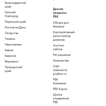
Краснодарский
край
Другие
Нижний
продукты
Новгород
РБК
Пермский край
Облако для
бизнеса
Ростов-на-Дону
Корпоративный
Татарстан
регистратор
Тюмень
доменов
Черноземье
Хостинг
сайтов
Кавказ
Рег.решения
Карелия
Знакомства
Мурманск
Сайт
Приморский
знакомств
край
podbor.ru
РБК
Компании
РБК Курсы
Школа
управления
РБК