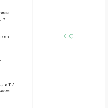
рали
, от
акже
и
а и 117
ирком