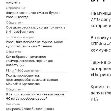
получить
Образование
На муници
Шадаев заявил, что «Макс» будет в
России всегда
7710 депу
Общество
которой и
Орешкин рассказал, когда применять
ИИ неэффективно
В тройку 
Технологии и медиа
Россиянка погибла на горнолыжном
КПРФ и «
курорте Шамони во Франции
коммунис
Общество
Как выбрать оптимальное
коммерческое помещение для
Также в р
инвестиций
ветеранов
РБК и ПИК Серия плюс
«Патриото
Пожар произошел на
нефтеперерабатывающем заводе
Slovnaft в Братиславе
Кроме тог
Общество
депутато
В Запорожской области ввели режим
РТ.\
ЧС из-за перебоев с водой
Политика
Как российские бизнес-школы