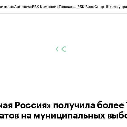
жимость
Autonews
РБК Компании
Телеканал
РБК Вино
Спорт
Школа упра
ипто
РБК Бизнес-среда
Дискуссионный клуб
Исследования
Кредитные 
рагентов
Политика
Экономика
Бизнес
Технологии и медиа
Финансы
Рын
ная Россия» получила более
атов на муниципальных выб