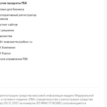
угие продукты РБК
лако для бизнеса
рпоративный регистратор
менов
стинг сайтов
г.решения
акомства
йт знакомств podbor.ru
К Компании
К Курсы
ола управления РБК
регистрации средства массовой информации выдано Федеральной
и сетевого издания «РБК» (свидетельство о регистрации средства
ор) 03.12.2021 за номером ЭЛ №ФС77-82385) сопровождаются