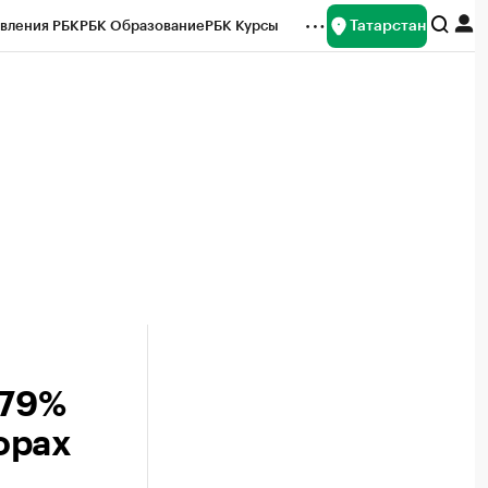
Татарстан
вления РБК
РБК Образование
РБК Курсы
рейтинги
Франшизы
Газета
ок наличной валюты
 79%
орах