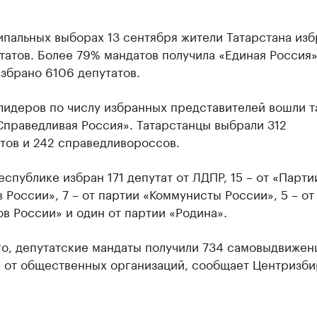
пальных выборах 13 сентября жители Татарстана изб
татов. Более 79% мандатов получила «Единая Россия»
збрано 6106 депутатов.
лидеров по числу избранных представителей вошли т
Справедливая Россия». Татарстанцы выбрали 312
тов и 242 справедливороссов.
еспублике избран 171 депутат от ЛДПР, 15 – от «Парти
 России», 7 – от партии «Коммунисты России», 5 – от
в России» и один от партии «Родина».
о, депутатские мандаты получили 734 самовыдвиженц
в от общественных организаций, сообщает Центризб