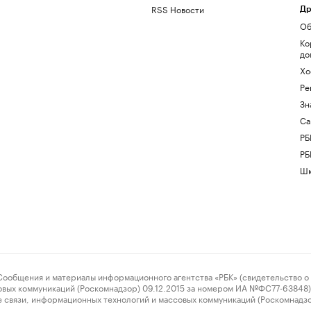
RSS Новости
Др
Об
Ко
до
Хо
Ре
Зн
Са
РБ
РБ
Шк
ения и материалы информационного агентства «РБК» (свидетельство о 
овых коммуникаций (Роскомнадзор) 09.12.2015 за номером ИА №ФС77-63848) 
 связи, информационных технологий и массовых коммуникаций (Роскомнадз