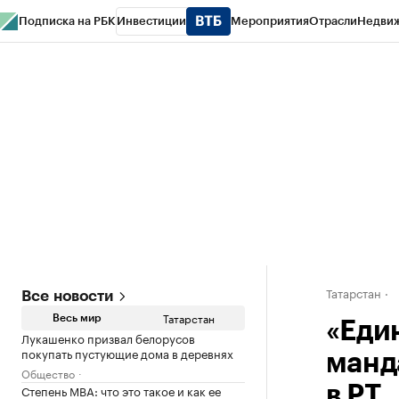
Подписка на РБК
Инвестиции
Мероприятия
Отрасли
Недви
РБК Life
Тренды
Визионеры
Национальные проекты
Город
Стиль
Кр
Спецпроекты СПб
Конференции СПб
Спецпроекты
Проверка конт
Татарстан
Все новости
Татарстан
Весь мир
«Еди
Лукашенко призвал белорусов
покупать пустующие дома в деревнях
манд
Общество
Степень MBA: что это такое и как ее
в РТ