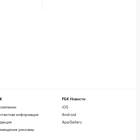
К
РБК Новости
компании
iOS
нтактная информация
Android
дакция
AppGallery
змещение рекламы