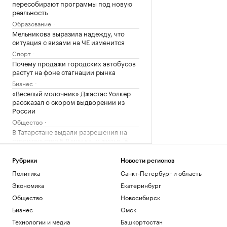
пересобирают программы под новую
реальность
Образование
Мельникова выразила надежду, что
ситуация с визами на ЧЕ изменится
Спорт
Почему продажи городских автобусов
растут на фоне стагнации рынка
Бизнес
«Веселый молочник» Джастас Уолкер
рассказал о скором выдворении из
России
Общество
В Татарстане выдали разрешения на
строительство 5,8 млн кв. м жилья
Татарстан
На станции метро «Смоленская»
Рубрики
Новости регионов
начали реставрацию облицовки
Политика
Санкт-Петербург и область
путевых стен
Экономика
Екатеринбург
Общество
Общество
Новосибирск
Что такое Executive MBA и зачем
получать эту степень
Бизнес
Омск
Образование
Технологии и медиа
Башкортостан