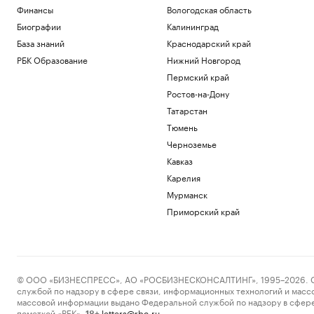
Патрушев посетил флагман ВМС
Финансы
Вологодская область
Бразилии «Атлантико» в порту Рио-де-
Биографии
Калининград
Жанейро
База знаний
Краснодарский край
Политика
Федерацию футбола Южной Кореи
РБК Образование
Нижний Новгород
обвинили в оплате интимных услуг для
Пермский край
судей
Ростов-на-Дону
Спорт
Татарстан
Reuters сообщил о поставках топлива
из Южной Кореи в Россию
Тюмень
Экономика
Черноземье
Энди Джасси против бюрократии. Как
Кавказ
новый CEO устроил перестройку в
Amazon
Карелия
Образование
Мурманск
Трамп заявил, что может стать
Приморский край
последним президентом-
республиканцем в США
Политика
Загрузить еще
© ООО «БИЗНЕСПРЕСС», АО «РОСБИЗНЕСКОНСАЛТИНГ», 1995–2026. Сообщ
службой по надзору в сфере связи, информационных технологий и масс
массовой информации выдано Федеральной службой по надзору в сфере
пометкой «РБК».
letters@rbc.ru