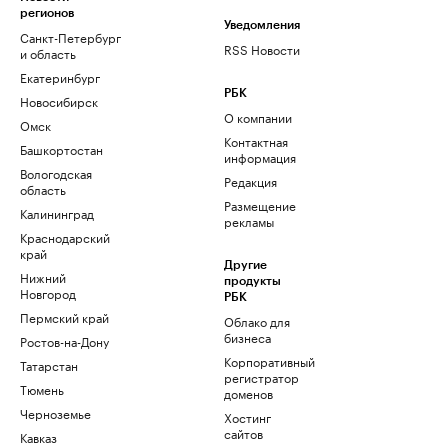
регионов
Уведомления
Санкт-Петербург
RSS Новости
и область
Екатеринбург
РБК
Новосибирск
О компании
Омск
Контактная
Башкортостан
информация
Вологодская
Редакция
область
Размещение
Калининград
рекламы
Краснодарский
край
Другие
Нижний
продукты
Новгород
РБК
Пермский край
Облако для
бизнеса
Ростов-на-Дону
Корпоративный
Татарстан
регистратор
Тюмень
доменов
Черноземье
Хостинг
сайтов
Кавказ