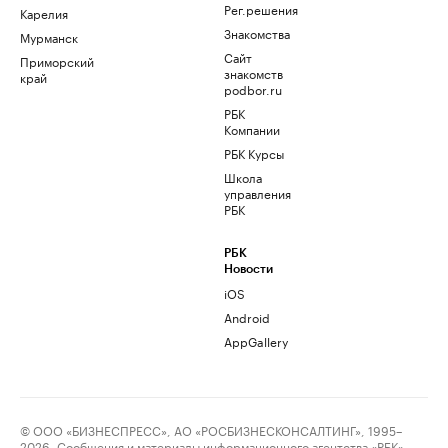
Рег.решения
Карелия
Знакомства
Мурманск
Сайт
Приморский
знакомств
край
podbor.ru
РБК
Компании
РБК Курсы
Школа
управления
РБК
РБК
Новости
iOS
Android
AppGallery
© ООО «БИЗНЕСПРЕСС», АО «РОСБИЗНЕСКОНСАЛТИНГ», 1995–
2026. Сообщения и материалы информационного агентства «РБК»