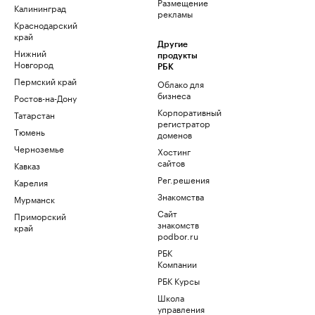
Размещение
Калининград
рекламы
Краснодарский
край
Другие
Нижний
продукты
Новгород
РБК
Пермский край
Облако для
бизнеса
Ростов-на-Дону
Корпоративный
Татарстан
регистратор
Тюмень
доменов
Черноземье
Хостинг
сайтов
Кавказ
Рег.решения
Карелия
Знакомства
Мурманск
Сайт
Приморский
знакомств
край
podbor.ru
РБК
Компании
РБК Курсы
Школа
управления