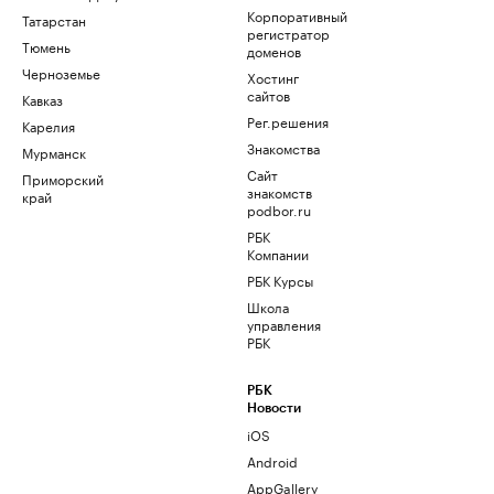
Корпоративный
Татарстан
регистратор
Тюмень
доменов
Черноземье
Хостинг
сайтов
Кавказ
Рег.решения
Карелия
Знакомства
Мурманск
Сайт
Приморский
знакомств
край
podbor.ru
РБК
Компании
РБК Курсы
Школа
управления
РБК
РБК
Новости
iOS
Android
AppGallery