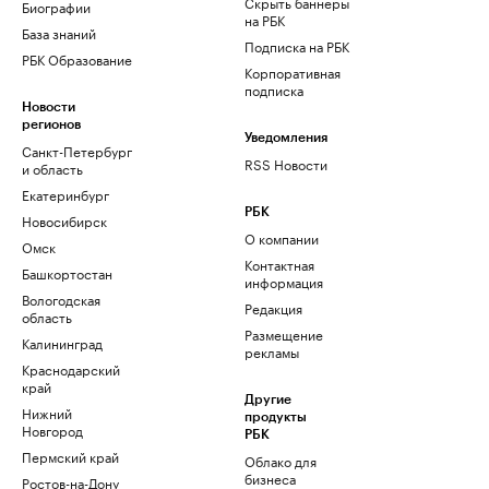
Скрыть баннеры
Биографии
на РБК
База знаний
Подписка на РБК
РБК Образование
Корпоративная
подписка
Новости
регионов
Уведомления
Санкт-Петербург
RSS Новости
и область
Екатеринбург
РБК
Новосибирск
О компании
Омск
Контактная
Башкортостан
информация
Вологодская
Редакция
область
Размещение
Калининград
рекламы
Краснодарский
край
Другие
Нижний
продукты
Новгород
РБК
Пермский край
Облако для
бизнеса
Ростов-на-Дону