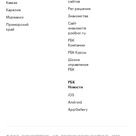
сайтов
Кавказ
Рег.решения
Карелия
Знакомства
Мурманск
Сайт
Приморский
знакомств
край
podbor.ru
РБК
Компании
РБК Курсы
Школа
управления
РБК
РБК
Новости
iOS
Android
AppGallery
© ООО «БИЗНЕСПРЕСС», АО «РОСБИЗНЕСКОНСАЛТИНГ», 1995–