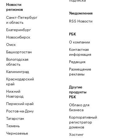
Новости
регионов
Уведомления
Санкт-Петербург
RSS Новости
и область
Екатеринбург
РБК
Новосибирск
О компании
Омск
Контактная
Башкортостан
информация
Вологодская
Редакция
область
Размещение
Калининград
рекламы
Краснодарский
край
Другие
Нижний
продукты
Новгород
РБК
Пермский край
Облако для
бизнеса
Ростов-на-Дону
Корпоративный
Татарстан
регистратор
Тюмень
доменов
Черноземье
Хостинг