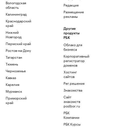
Вологодская
Редакция
область
Размещение
Калининград
рекламы
Краснодарский
край
Другие
Нижний
продукты
Новгород
РБК
Пермский край
Облако для
бизнеса
Ростов-на-Дону
Корпоративный
Татарстан
регистратор
Тюмень
доменов
Черноземье
Хостинг
сайтов
Кавказ
Рег.решения
Карелия
Знакомства
Мурманск
Сайт
Приморский
знакомств
край
podbor.ru
РБК
Компании
РБК Курсы