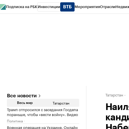
Подписка на РБК
Инвестиции
Мероприятия
Отрасли
Недви
РБК Life
Тренды
Визионеры
Национальные проекты
Город
Стиль
Кр
Спецпроекты СПб
Конференции СПб
Спецпроекты
Проверка конт
Татарстан
Все новости
Татарстан
Весь мир
Наил
Трамп отпросился с заседания Госдепа
пораньше, чтобы «вести войну». Видео
канд
Политика
Набе
Военная операция на Украине. Онлайн