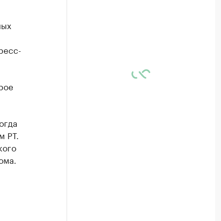
ных
ресс-
рое
огда
м РТ.
кого
ома.