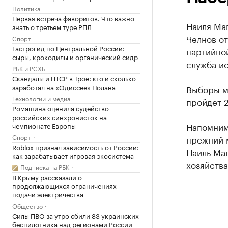
Политика
Первая встреча фаворитов. Что важно
Наиля Ма
знать о третьем туре РПЛ
Челнов от
Спорт
Гастрогид по Центральной России:
партийно
сыры, крокодилы и органический сидр
служба и
РБК и РСХБ
Скандалы и ПТСР в Трое: кто и сколько
заработал на «Одиссее» Нолана
Выборы мэ
Технологии и медиа
пройдет 2
Ромашина оценила судейство
российских синхронисток на
Напомним,
чемпионате Европы
Спорт
прежний 
Roblox признал зависимость от России:
Наиль Ма
как зарабатывает игровая экосистема
хозяйства
Подписка на РБК
В Крыму рассказали о
продолжающихся ограничениях
подачи электричества
Общество
Силы ПВО за утро сбили 83 украинских
беспилотника над регионами России