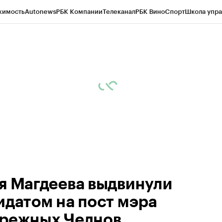
жимость
Autonews
РБК Компании
Телеканал
РБК Вино
Спорт
Школа упра
ипто
РБК Бизнес-среда
Дискуссионный клуб
Исследования
Кредитные 
рагентов
Политика
Экономика
Бизнес
Технологии и медиа
Финансы
Рын
я Магдеева выдвинули
идатом на пост мэра
режных Челнов