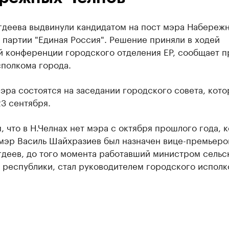
гдеева выдвинули кандидатом на пост мэра Набереж
 партии "Единая Россия". Решение приняли в ходей
й конференции городского отделения ЕР, сообщает п
сполкома города.
ра состоятся на заседании городского совета, кото
3 сентября.
 что в Н.Челнах нет мэра с октября прошлого года, к
мэр Василь Шайхразиев был назначен вице-премьеро
гдеев, до того момента работавший министром сельс
 республики, стал руководителем городского исполк