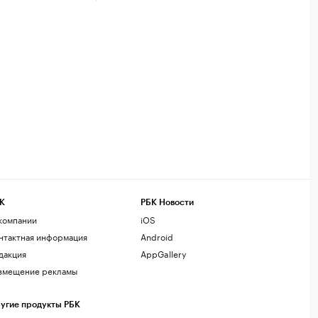
К
РБК Новости
компании
iOS
нтактная информация
Android
дакция
AppGallery
змещение рекламы
угие продукты РБК