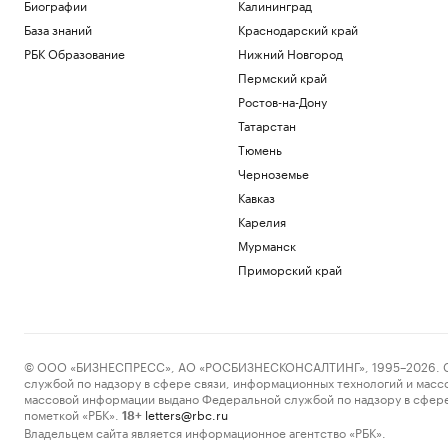
Биографии
Калининград
Политика
База знаний
Краснодарский край
Больше прогулок, свежего воздуха и
отдыха: квартиры рядом с парками
РБК Образование
Нижний Новгород
РБК и ПИК Серия плюс
Пермский край
Ромашина назвала хорошим
Ростов-на-Дону
выступление синхронисток на
Татарстан
чемпионате Европы
Спорт
Тюмень
Ромашина — РБК об итогах чемпионата
Черноземье
Европы: «Слепили из того, что было»
Кавказ
Спорт
Карелия
Минобороны назвало цели группового
удара по Киеву
Мурманск
Политика
Приморский край
Загрузить еще
© ООО «БИЗНЕСПРЕСС», АО «РОСБИЗНЕСКОНСАЛТИНГ», 1995–2026. Сообщ
службой по надзору в сфере связи, информационных технологий и масс
массовой информации выдано Федеральной службой по надзору в сфере
пометкой «РБК».
letters@rbc.ru
18+
Владельцем сайта является информационное агентство «РБК».