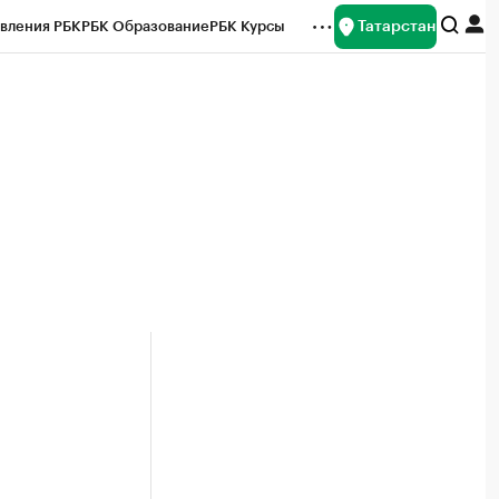
Татарстан
вления РБК
РБК Образование
РБК Курсы
рейтинги
Франшизы
Газета
ок наличной валюты