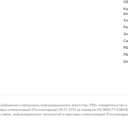
Об
Ко
до
Хо
Ре
Зн
Са
РБ
РБ
Шк
ения и материалы информационного агентства «РБК» (свидетельство о 
овых коммуникаций (Роскомнадзор) 09.12.2015 за номером ИА №ФС77-63848) 
 связи, информационных технологий и массовых коммуникаций (Роскомнадз