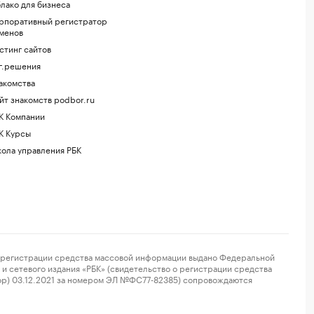
лако для бизнеса
рпоративный регистратор
менов
стинг сайтов
г.решения
акомства
йт знакомств podbor.ru
К Компании
К Курсы
ола управления РБК
регистрации средства массовой информации выдано Федеральной
и сетевого издания «РБК» (свидетельство о регистрации средства
ор) 03.12.2021 за номером ЭЛ №ФС77-82385) сопровождаются