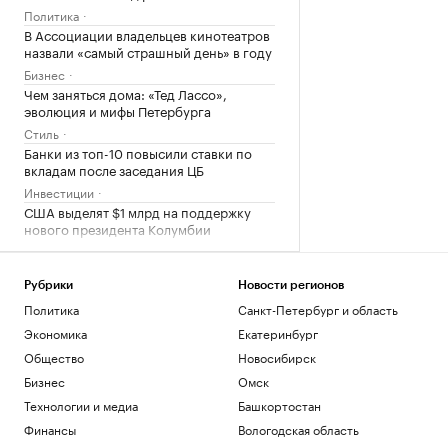
Политика
В Ассоциации владельцев кинотеатров
назвали «самый страшный день» в году
Бизнес
Чем заняться дома: «Тед Лассо»,
эволюция и мифы Петербурга
Стиль
Банки из топ-10 повысили ставки по
вкладам после заседания ЦБ
Инвестиции
США выделят $1 млрд на поддержку
нового президента Колумбии
Политика
Колумбия присоединится к
созданному США альянсу «Щит
Рубрики
Новости регионов
Америк»
Политика
Санкт-Петербург и область
Политика
Экономика
Екатеринбург
Власти заявили о «переломе
Общество
Новосибирск
положения» из-за обстрелов трассы
«Новороссия»
Бизнес
Омск
Политика
Технологии и медиа
Башкортостан
Губернатор Севастополя заявил об
Финансы
Вологодская область
отражении атаки дронов