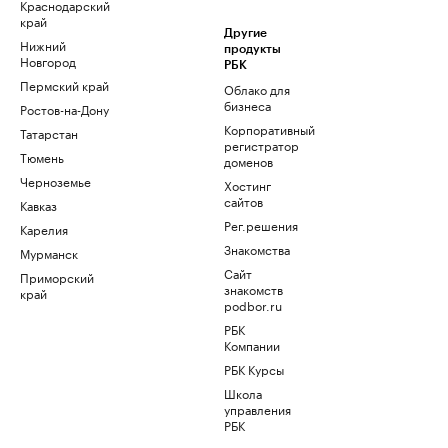
Краснодарский
край
Другие
Нижний
продукты
Новгород
РБК
Пермский край
Облако для
бизнеса
Ростов-на-Дону
Корпоративный
Татарстан
регистратор
Тюмень
доменов
Черноземье
Хостинг
сайтов
Кавказ
Рег.решения
Карелия
Знакомства
Мурманск
Сайт
Приморский
знакомств
край
podbor.ru
РБК
Компании
РБК Курсы
Школа
управления
РБК