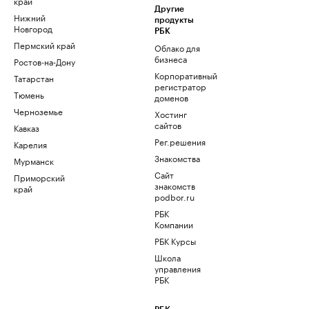
край
Другие
Нижний
продукты
Новгород
РБК
Пермский край
Облако для
бизнеса
Ростов-на-Дону
Корпоративный
Татарстан
регистратор
Тюмень
доменов
Черноземье
Хостинг
сайтов
Кавказ
Рег.решения
Карелия
Знакомства
Мурманск
Сайт
Приморский
знакомств
край
podbor.ru
РБК
Компании
РБК Курсы
Школа
управления
РБК