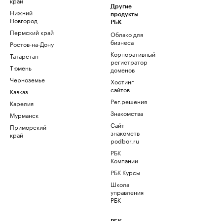
край
Другие
Нижний
продукты
Новгород
РБК
Пермский край
Облако для
бизнеса
Ростов-на-Дону
Корпоративный
Татарстан
регистратор
Тюмень
доменов
Черноземье
Хостинг
сайтов
Кавказ
Рег.решения
Карелия
Знакомства
Мурманск
Сайт
Приморский
знакомств
край
podbor.ru
РБК
Компании
РБК Курсы
Школа
управления
РБК