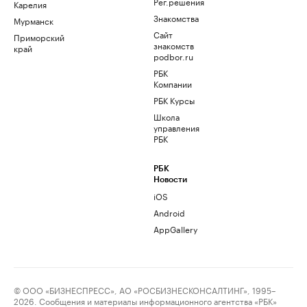
Рег.решения
Карелия
Знакомства
Мурманск
Сайт
Приморский
знакомств
край
podbor.ru
РБК
Компании
РБК Курсы
Школа
управления
РБК
РБК
Новости
iOS
Android
AppGallery
© ООО «БИЗНЕСПРЕСС», АО «РОСБИЗНЕСКОНСАЛТИНГ», 1995–
2026. Сообщения и материалы информационного агентства «РБК»