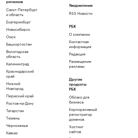
регионов
Уведомления
Санкт-Петербург
RSS Новости
и область
Екатеринбург
РБК
Новосибирск
О компании
Омск
Контактная
Башкортостан
информация
Вологодская
Редакция
область
Размещение
Калининград
рекламы
Краснодарский
край
Другие
Нижний
продукты
Новгород
РБК
Пермский край
Облако для
бизнеса
Ростов-на-Дону
Корпоративный
Татарстан
регистратор
Тюмень
доменов
Черноземье
Хостинг
сайтов
Кавказ