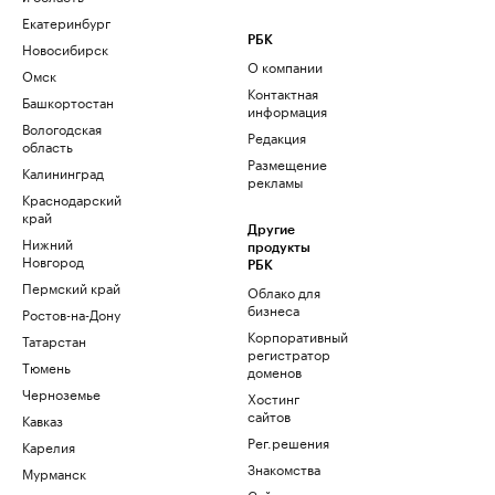
Екатеринбург
РБК
Новосибирск
О компании
Омск
Контактная
Башкортостан
информация
Вологодская
Редакция
область
Размещение
Калининград
рекламы
Краснодарский
край
Другие
Нижний
продукты
Новгород
РБК
Пермский край
Облако для
бизнеса
Ростов-на-Дону
Корпоративный
Татарстан
регистратор
Тюмень
доменов
Черноземье
Хостинг
сайтов
Кавказ
Рег.решения
Карелия
Знакомства
Мурманск
Сайт