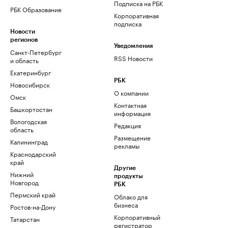
Подписка на РБК
РБК Образование
Корпоративная
подписка
Новости
регионов
Уведомления
Санкт-Петербург
RSS Новости
и область
Екатеринбург
РБК
Новосибирск
О компании
Омск
Контактная
Башкортостан
информация
Вологодская
Редакция
область
Размещение
Калининград
рекламы
Краснодарский
край
Другие
Нижний
продукты
Новгород
РБК
Пермский край
Облако для
бизнеса
Ростов-на-Дону
Корпоративный
Татарстан
регистратор