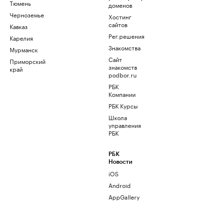
Тюмень
доменов
Черноземье
Хостинг
сайтов
Кавказ
Рег.решения
Карелия
Знакомства
Мурманск
Сайт
Приморский
знакомств
край
podbor.ru
РБК
Компании
РБК Курсы
Школа
управления
РБК
РБК
Новости
iOS
Android
AppGallery