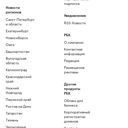
подписка
Новости
регионов
Уведомления
Санкт-Петербург
RSS Новости
и область
Екатеринбург
РБК
Новосибирск
О компании
Омск
Контактная
Башкортостан
информация
Вологодская
Редакция
область
Размещение
Калининград
рекламы
Краснодарский
край
Другие
Нижний
продукты
Новгород
РБК
Пермский край
Облако для
бизнеса
Ростов-на-Дону
Корпоративный
Татарстан
регистратор
Тюмень
доменов
Черноземье
Хостинг