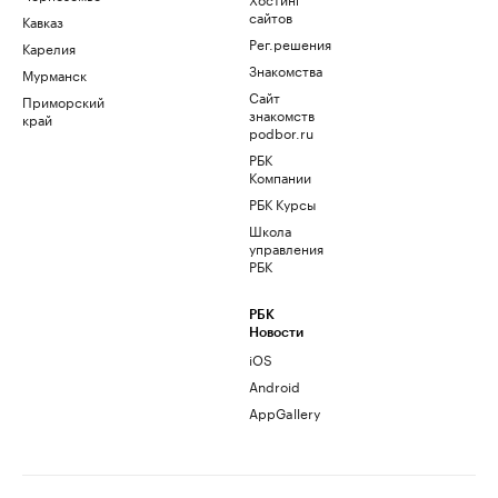
сайтов
Кавказ
Рег.решения
Карелия
Знакомства
Мурманск
Сайт
Приморский
знакомств
край
podbor.ru
РБК
Компании
РБК Курсы
Школа
управления
РБК
РБК
Новости
iOS
Android
AppGallery