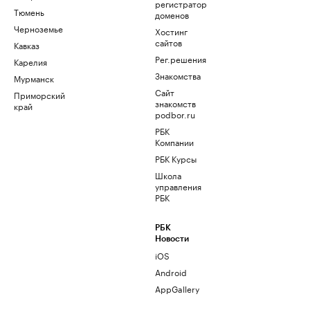
регистратор
Тюмень
доменов
Черноземье
Хостинг
сайтов
Кавказ
Рег.решения
Карелия
Знакомства
Мурманск
Сайт
Приморский
знакомств
край
podbor.ru
РБК
Компании
РБК Курсы
Школа
управления
РБК
РБК
Новости
iOS
Android
AppGallery