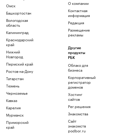
О компании
Омск
Контактная
Башкортостан
информация
Вологодская
Редакция
область
Размещение
Калининград
рекламы
Краснодарский
край
Другие
Нижний
продукты
Новгород
РБК
Пермский край
Облако для
бизнеса
Ростов-на-Дону
Корпоративный
Татарстан
регистратор
Тюмень
доменов
Черноземье
Хостинг
сайтов
Кавказ
Рег.решения
Карелия
Знакомства
Мурманск
Сайт
Приморский
знакомств
край
podbor.ru