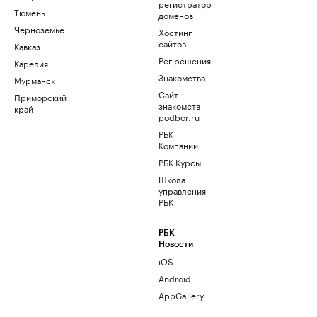
регистратор
Тюмень
доменов
Черноземье
Хостинг
сайтов
Кавказ
Рег.решения
Карелия
Знакомства
Мурманск
Сайт
Приморский
знакомств
край
podbor.ru
РБК
Компании
РБК Курсы
Школа
управления
РБК
РБК
Новости
iOS
Android
AppGallery