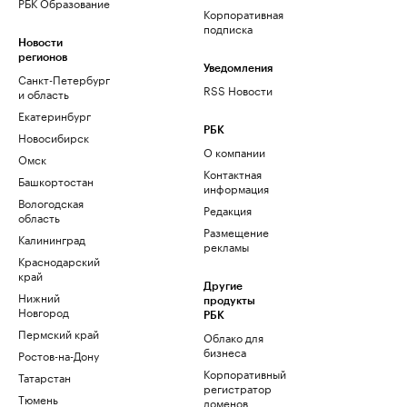
РБК Образование
Корпоративная
подписка
Новости
регионов
Уведомления
Санкт-Петербург
RSS Новости
и область
Екатеринбург
РБК
Новосибирск
О компании
Омск
Контактная
Башкортостан
информация
Вологодская
Редакция
область
Размещение
Калининград
рекламы
Краснодарский
край
Другие
Нижний
продукты
Новгород
РБК
Пермский край
Облако для
бизнеса
Ростов-на-Дону
Корпоративный
Татарстан
регистратор
Тюмень
доменов