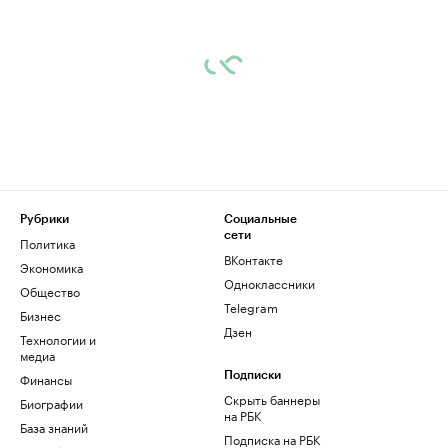
Рубрики
Социальные
сети
Политика
ВКонтакте
Экономика
Одноклассники
Общество
Telegram
Бизнес
Дзен
Технологии и
медиа
Финансы
Подписки
Скрыть баннеры
Биографии
на РБК
База знаний
Подписка на РБК