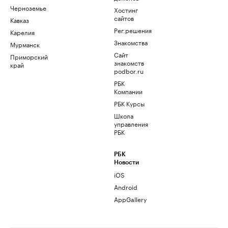
Черноземье
Хостинг
сайтов
Кавказ
Рег.решения
Карелия
Знакомства
Мурманск
Сайт
Приморский
знакомств
край
podbor.ru
РБК
Компании
РБК Курсы
Школа
управления
РБК
РБК
Новости
iOS
Android
AppGallery