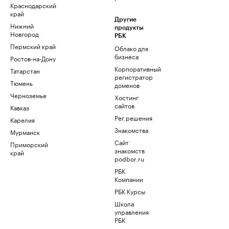
Краснодарский
край
Другие
Нижний
продукты
Новгород
РБК
Пермский край
Облако для
бизнеса
Ростов-на-Дону
Корпоративный
Татарстан
регистратор
Тюмень
доменов
Черноземье
Хостинг
сайтов
Кавказ
Рег.решения
Карелия
Знакомства
Мурманск
Сайт
Приморский
знакомств
край
podbor.ru
РБК
Компании
РБК Курсы
Школа
управления
РБК