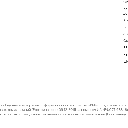
Об
Ко
до
Хо
Ре
Зн
Са
РБ
РБ
Шк
ения и материалы информационного агентства «РБК» (свидетельство о 
овых коммуникаций (Роскомнадзор) 09.12.2015 за номером ИА №ФС77-63848) 
 связи, информационных технологий и массовых коммуникаций (Роскомнадз