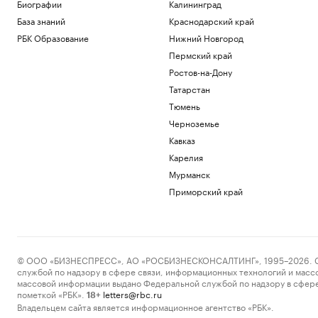
Пресс-релиз
Биографии
Калининград
Военная операция на Украине. Главное
База знаний
Краснодарский край
Политика
РБК Образование
Нижний Новгород
«Билайн» расширил транспортную сеть
Пермский край
между дата-центрами Москвы
Ростов-на-Дону
Отрасли
Татарстан
В Армении назвали необоснованными
ограничения на экспорт в Россию
Тюмень
Политика
Черноземье
У Колизея раскопали «казармы
Кавказ
древнеримских пожарных».
Фотографии
Карелия
Общество
Мурманск
Генпрокуратура признала
Приморский край
нежелательным фонд Human Rights
Foundation
Политика
Загрузить еще
© ООО «БИЗНЕСПРЕСС», АО «РОСБИЗНЕСКОНСАЛТИНГ», 1995–2026. Сообщ
службой по надзору в сфере связи, информационных технологий и масс
массовой информации выдано Федеральной службой по надзору в сфере
пометкой «РБК».
letters@rbc.ru
18+
Владельцем сайта является информационное агентство «РБК».