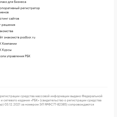
лако для бизнеса
рпоративный регистратор
менов
стинг сайтов
г.решения
акомства
йт знакомств podbor.ru
К Компании
К Курсы
ола управления РБК
регистрации средства массовой информации выдано Федеральной
и сетевого издания «РБК» (свидетельство о регистрации средства
ор) 03.12.2021 за номером ЭЛ №ФС77-82385) сопровождаются