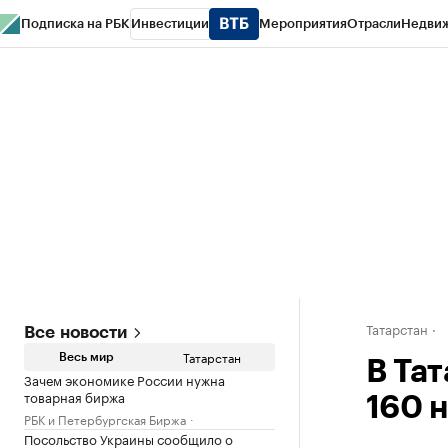
Подписка на РБК
Инвестиции
Мероприятия
Отрасли
Недви
РБК Life
Тренды
Визионеры
Национальные проекты
Город
Стиль
Кр
Спецпроекты СПб
Конференции СПб
Спецпроекты
Проверка конт
Татарстан
Все новости
Татарстан
Весь мир
В Та
Зачем экономике России нужна
товарная биржа
160 
РБК и Петербургская Биржа
Посольство Украины сообщило о