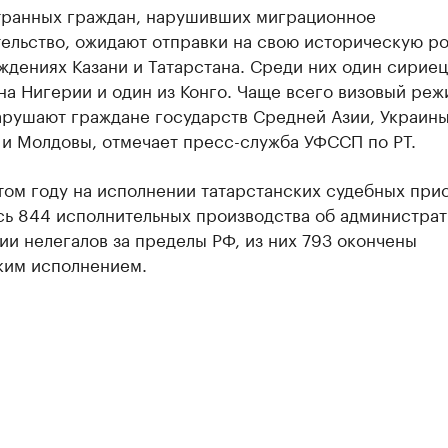
транных граждан, нарушивших миграционное
ельство, ожидают отправки на свою историческую ро
дениях Казани и Татарстана. Среди них один сириец
а Нигерии и один из Конго. Чаще всего визовый реж
арушают граждане государств Средней Азии, Украины
 и Молдовы, отмечает пресс-служба УФССП по РТ.
том году на исполнении татарстанских судебных при
сь 844 исполнительных производства об администра
и нелегалов за пределы РФ, из них 793 окончены
ким исполнением.