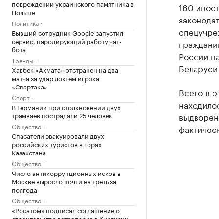
повреждении украинского памятника в
160 инос
Польше
законодат
Политика
спецучреж
Бывший сотрудник Google запустил
сервис, пародирующий работу чат-
гражданин
бота
России н
Тренды
Беларуси
Хавбек «Ахмата» отстранен на два
матча за удар локтем игрока
«Спартака»
Всего в э
Спорт
находило
В Германии при столкновении двух
трамваев пострадали 25 человек
выдворени
Общество
фактичес
Спасатели эвакуировали двух
российских туристов в горах
Казахстана
Общество
Число антикоррупционных исков в
Москве выросло почти на треть за
полгода
Общество
«Росатом» подписал соглашение о
строительстве ветропарка в Киргизии