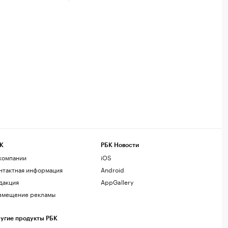
К
РБК Новости
компании
iOS
нтактная информация
Android
дакция
AppGallery
змещение рекламы
угие продукты РБК