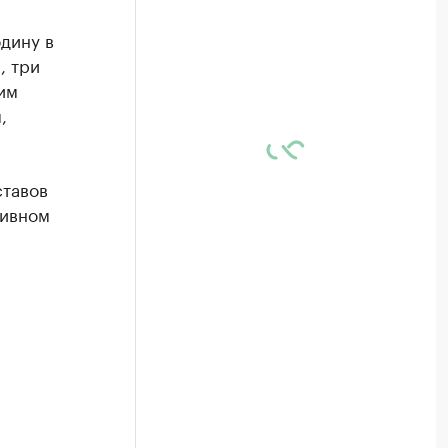
дину в
, три
им
,
ставов
тивном