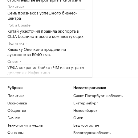
Политика
Семь признаков успешного бизнес-
центра
РБК и Upside
Китай ужесточил правила экспорта в
США беспилотников и комплектующих
Политика
Клюшку Овечкина продали на
аукционе за ₽940 тыс.
Спорт
УЕФА сохранил бойкот ЧМ из-за утраты
доверия к Инфантино
Спорт
В каких регионах ослабили меры по
Рубрики
Новости регионов
бензину. Карта и актуальная ситуация
Политика
Санкт-Петербург и область
Подписка на РБК
Экономика
Екатеринбург
В Wildberries рассказали, как
предпринимателям подтвердить ущерб
Общество
Новосибирск
от атак
Бизнес
Омск
Бизнес
Технологии и медиа
Башкортостан
В бизнес-центре «Адмирал» в Южном
порту залит первый куб бетона
Финансы
Вологодская область