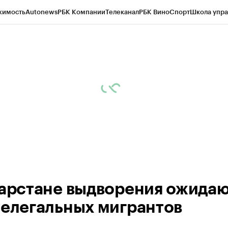
жимость
Autonews
РБК Компании
Телеканал
РБК Вино
Спорт
Школа упра
ипто
РБК Бизнес-среда
Дискуссионный клуб
Исследования
Кредитные 
рагентов
Политика
Экономика
Бизнес
Технологии и медиа
Финансы
Рын
тарстане выдворения ожида
нелегальных мигрантов