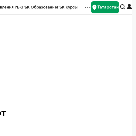
Татарстан
вления РБК
РБК Образование
РБК Курсы
рейтинги
Франшизы
Газета
ок наличной валюты
ют