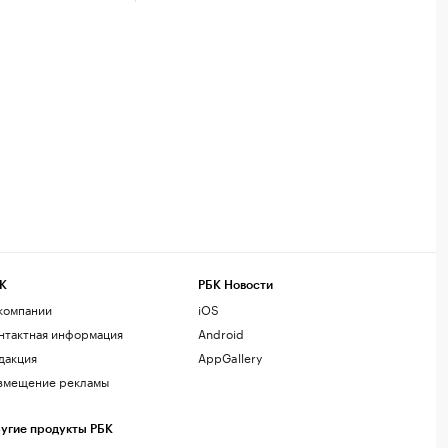
К
РБК Новости
компании
iOS
нтактная информация
Android
дакция
AppGallery
змещение рекламы
угие продукты РБК