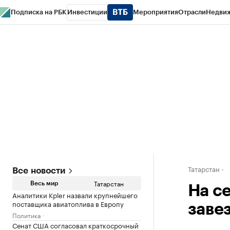
Подписка на РБК
Инвестиции
Мероприятия
Отрасли
Недви
РБК Life
Тренды
Визионеры
Национальные проекты
Город
Стиль
Кр
Спецпроекты СПб
Конференции СПб
Спецпроекты
Проверка конт
Татарстан
Все новости
Татарстан
Весь мир
На с
Аналитики Kpler назвали крупнейшего
поставщика авиатоплива в Европу
заве
Политика
Сенат США согласовал краткосрочный