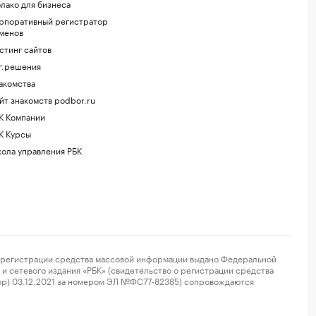
лако для бизнеса
рпоративный регистратор
менов
стинг сайтов
г.решения
акомства
йт знакомств podbor.ru
К Компании
К Курсы
ола управления РБК
регистрации средства массовой информации выдано Федеральной
и сетевого издания «РБК» (свидетельство о регистрации средства
ор) 03.12.2021 за номером ЭЛ №ФС77-82385) сопровождаются