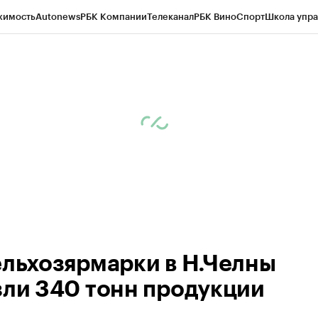
жимость
Autonews
РБК Компании
Телеканал
РБК Вино
Спорт
Школа упра
ипто
РБК Бизнес-среда
Дискуссионный клуб
Исследования
Кредитные 
рагентов
Политика
Экономика
Бизнес
Технологии и медиа
Финансы
Рын
ельхозярмарки в Н.Челны
зли 340 тонн продукции