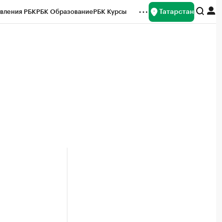
Татарстан
вления РБК
РБК Образование
РБК Курсы
рейтинги
Франшизы
Газета
ок наличной валюты