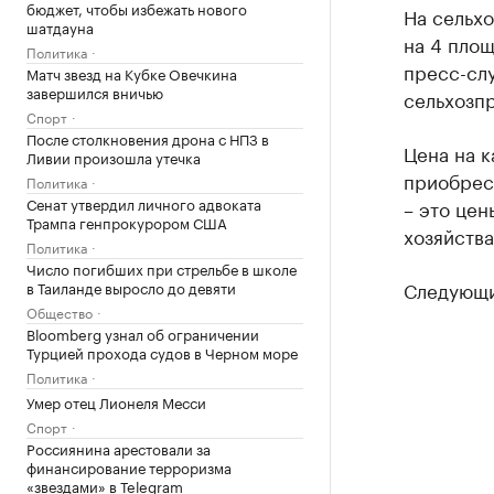
бюджет, чтобы избежать нового
На сельх
шатдауна
на 4 площ
Политика
пресс-сл
Матч звезд на Кубке Овечкина
завершился вничью
сельхозпр
Спорт
После столкновения дрона с НПЗ в
Цена на к
Ливии произошла утечка
приобрест
Политика
Сенат утвердил личного адвоката
– это це
Трампа генпрокурором США
хозяйства
Политика
Число погибших при стрельбе в школе
Следующи
в Таиланде выросло до девяти
Общество
Bloomberg узнал об ограничении
Турцией прохода судов в Черном море
Политика
Умер отец Лионеля Месси
Спорт
Россиянина арестовали за
финансирование терроризма
«звездами» в Telegram