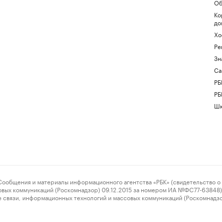
Об
Ко
до
Хо
Ре
Зн
Са
РБ
РБ
Шк
ения и материалы информационного агентства «РБК» (свидетельство о 
овых коммуникаций (Роскомнадзор) 09.12.2015 за номером ИА №ФС77-63848) 
 связи, информационных технологий и массовых коммуникаций (Роскомнадз