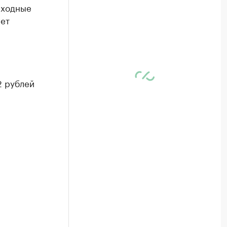
ыходные
ает
2 рублей