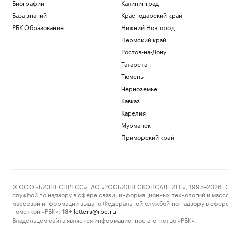
Биографии
Калининград
В Абхазии во второй раз за неделю
База знаний
Краснодарский край
произошло отключение электричества
РБК Образование
Нижний Новгород
Общество
Как работает крупнейшая товарно-
Пермский край
сырьевая биржа страны
Ростов-на-Дону
РБК и Петербургская Биржа
Татарстан
Двух девочек после атаки БПЛА под
Тюмень
Геленджиком доставили в больницу
Москвы
Черноземье
Политика
Кавказ
Жить как итальянская бабушка: что
Карелия
такое нонна-максинг
Мурманск
Общество
Приморский край
Загрузить еще
© ООО «БИЗНЕСПРЕСС», АО «РОСБИЗНЕСКОНСАЛТИНГ», 1995–2026. Сообщ
службой по надзору в сфере связи, информационных технологий и масс
массовой информации выдано Федеральной службой по надзору в сфере
пометкой «РБК».
letters@rbc.ru
18+
Владельцем сайта является информационное агентство «РБК».