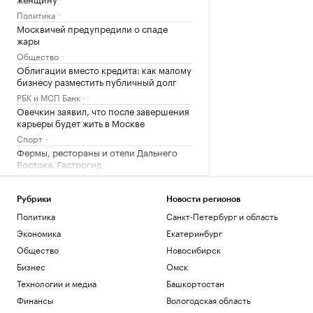
Политика
Москвичей предупредили о спаде
жары
Общество
Облигации вместо кредита: как малому
бизнесу разместить публичный долг
РБК и МСП Банк
Овечкин заявил, что после завершения
карьеры будет жить в Москве
Спорт
Фермы, рестораны и отели Дальнего
Востока. Гастрогид
РБК и РСХБ
У побережья Турции обнаружили
Рубрики
Новости регионов
неизвестный беспилотник
Политика
Санкт-Петербург и область
Политика
Экономика
Екатеринбург
«Арсенал» совершил один из самых
дорогих трансферов в своей истории
Общество
Новосибирск
Спорт
Бизнес
Омск
Премьер Болгарии сообщил о взрыве
Технологии и медиа
Башкортостан
беспилотника рядом с газопроводом
Финансы
Вологодская область
Политика