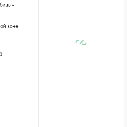
йбицы»
ной зоне
3