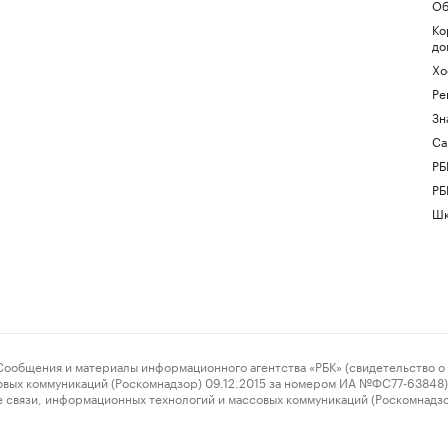
Об
Ко
до
Хо
Ре
Зн
Са
РБ
РБ
Шк
ения и материалы информационного агентства «РБК» (свидетельство о 
овых коммуникаций (Роскомнадзор) 09.12.2015 за номером ИА №ФС77-63848) 
 связи, информационных технологий и массовых коммуникаций (Роскомнадз