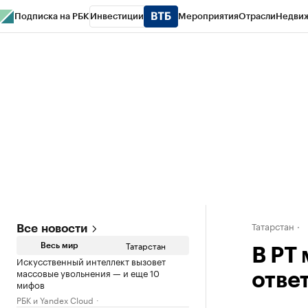
Подписка на РБК
Инвестиции
Мероприятия
Отрасли
Недви
РБК Life
Тренды
Визионеры
Национальные проекты
Город
Стиль
Кр
Спецпроекты СПб
Конференции СПб
Спецпроекты
Проверка конт
Татарстан
Все новости
Татарстан
Весь мир
В РТ
Искусственный интеллект вызовет
массовые увольнения — и еще 10
отве
мифов
РБК и Yandex Cloud