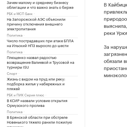
Зачем малому и среднему бизнесу
В Кайбиц
облигации и что важно знать о бирже
привлекл
РБК и МСП Банк
природоо
На Запорожской АЭС объяснили
причину отключения внешнего
выяснила,
электропитания
реки Урю
Политика
Число пострадавших при атаке БПЛА
на Ильский НПЗ выросло до шести
За наруш
Политика
загрязне
Плющенко назвал радостью
обязали в
возвращение Валиевой и Трусовой на
турниры ISU
приостано
Спорт
минэколог
Жизнь с видом на пруд или реку:
подборка жилья у набережных и
пляжей
РБК и ПИК Серия плюс
В КСИР назвали условие открытия
Ормузского пролива
Политика
В Брянской области при обстреле
Новенького тяжело ранили пожилую
женщину