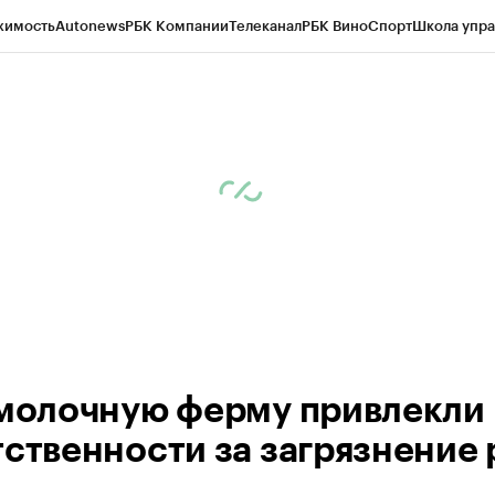
жимость
Autonews
РБК Компании
Телеканал
РБК Вино
Спорт
Школа упра
ипто
РБК Бизнес-среда
Дискуссионный клуб
Исследования
Кредитные 
рагентов
Политика
Экономика
Бизнес
Технологии и медиа
Финансы
Рын
 молочную ферму привлекли 
тственности за загрязнение 