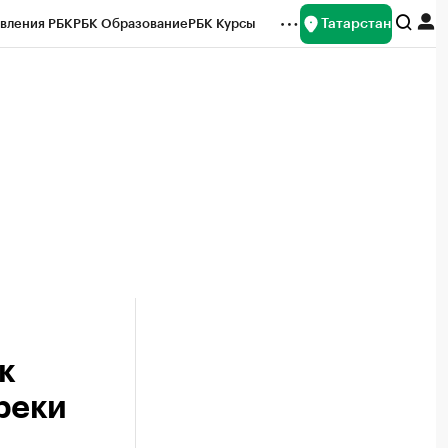
Татарстан
вления РБК
РБК Образование
РБК Курсы
рейтинги
Франшизы
Газета
ок наличной валюты
к
реки