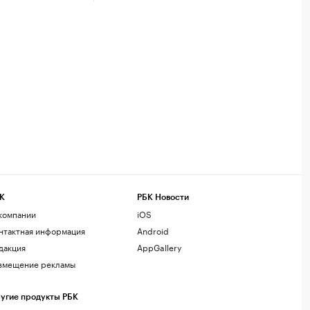
К
РБК Новости
компании
iOS
нтактная информация
Android
дакция
AppGallery
змещение рекламы
угие продукты РБК