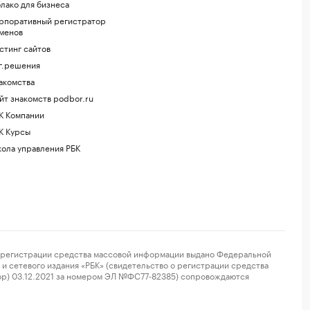
лако для бизнеса
рпоративный регистратор
менов
стинг сайтов
г.решения
акомства
йт знакомств podbor.ru
К Компании
К Курсы
ола управления РБК
регистрации средства массовой информации выдано Федеральной
и сетевого издания «РБК» (свидетельство о регистрации средства
ор) 03.12.2021 за номером ЭЛ №ФС77-82385) сопровождаются