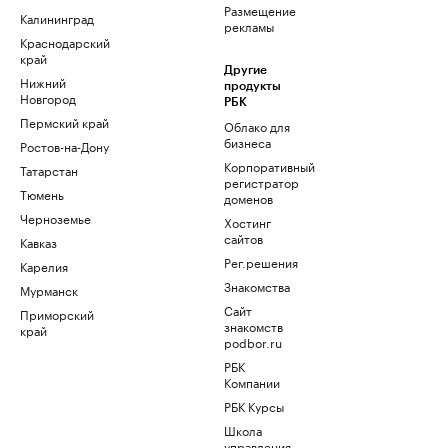
Размещение
Калининград
рекламы
Краснодарский
край
Другие
Нижний
продукты
Новгород
РБК
Пермский край
Облако для
бизнеса
Ростов-на-Дону
Корпоративный
Татарстан
регистратор
Тюмень
доменов
Черноземье
Хостинг
сайтов
Кавказ
Рег.решения
Карелия
Знакомства
Мурманск
Сайт
Приморский
знакомств
край
podbor.ru
РБК
Компании
РБК Курсы
Школа
управления