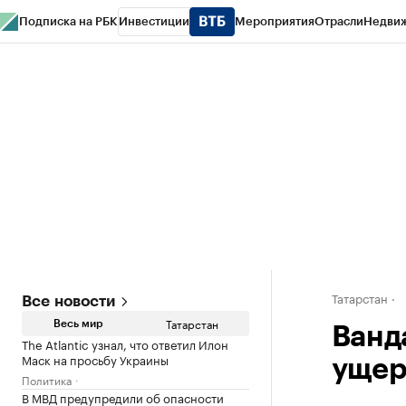
Подписка на РБК
Инвестиции
Мероприятия
Отрасли
Недви
РБК Life
Тренды
Визионеры
Национальные проекты
Город
Стиль
Кр
Спецпроекты СПб
Конференции СПб
Спецпроекты
Проверка конт
Татарстан
Все новости
Татарстан
Весь мир
Ванд
The Atlantic узнал, что ответил Илон
Маск на просьбу Украины
ущер
Политика
В МВД предупредили об опасности