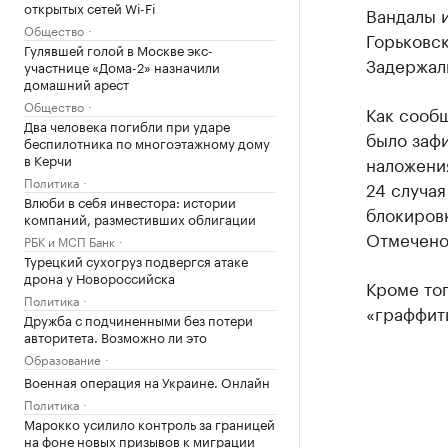
открытых сетей Wi-Fi
Вандалы 
Общество
Горьковс
Гулявшей голой в Москве экс-
Задержали
участнице «Дома-2» назначили
домашний арест
Общество
Как сообщ
Два человека погибли при ударе
было зафи
беспилотника по многоэтажному дому
в Керчи
наложени
Политика
24 случая
Влюби в себя инвестора: истории
блокировк
компаний, разместивших облигации
Отмечено
РБК и МСП Банк
Турецкий сухогруз подвергся атаке
дрона у Новороссийска
Кроме тог
Политика
«граффити
Дружба с подчиненными без потери
авторитета. Возможно ли это
Образование
Военная операция на Украине. Онлайн
Политика
Марокко усилило контроль за границей
на фоне новых призывов к миграции