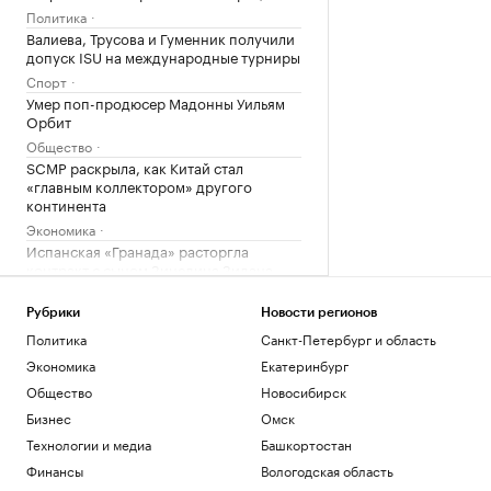
Политика
Валиева, Трусова и Гуменник получили
допуск ISU на международные турниры
Спорт
Умер поп-продюсер Мадонны Уильям
Орбит
Общество
SCMP раскрыла, как Китай стал
«главным коллектором» другого
континента
Экономика
Испанская «Гранада» расторгла
контракт с сыном Зинедина Зидана
Спорт
Школьники из России стали
Рубрики
Новости регионов
чемпионами Международной
Политика
Санкт-Петербург и область
олимпиады по ИИ
Экономика
Екатеринбург
Общество
Общество
Новосибирск
FT рассказала о «маленькой Спарте»,
бросившей вызов всему нефтяному
Бизнес
Омск
миру
Технологии и медиа
Башкортостан
Политика
Финансы
Вологодская область
Предложенная во главу ФИФА