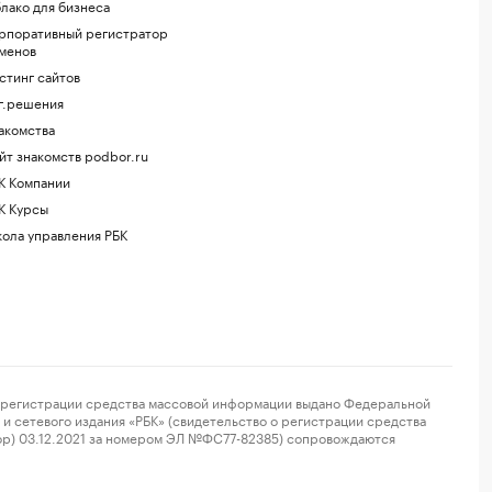
лако для бизнеса
рпоративный регистратор
менов
стинг сайтов
г.решения
акомства
йт знакомств podbor.ru
К Компании
К Курсы
ола управления РБК
регистрации средства массовой информации выдано Федеральной
и сетевого издания «РБК» (свидетельство о регистрации средства
ор) 03.12.2021 за номером ЭЛ №ФС77-82385) сопровождаются