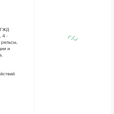
 ГЖД
 4 -
 рельсы,
ции и
а.
ействий