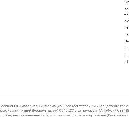
Об
Ко
до
Хо
Ре
Зн
Са
РБ
РБ
Шк
ения и материалы информационного агентства «РБК» (свидетельство о 
овых коммуникаций (Роскомнадзор) 09.12.2015 за номером ИА №ФС77-63848) 
 связи, информационных технологий и массовых коммуникаций (Роскомнадз