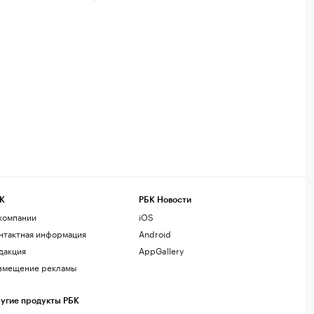
К
РБК Новости
компании
iOS
нтактная информация
Android
дакция
AppGallery
змещение рекламы
угие продукты РБК