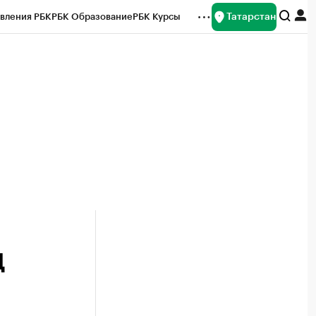
Татарстан
вления РБК
РБК Образование
РБК Курсы
рейтинги
Франшизы
Газета
ок наличной валюты
Д