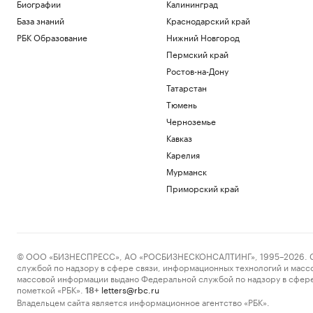
Биографии
Калининград
норвежка призвала Инфантино уйти в
отставку
База знаний
Краснодарский край
Спорт
РБК Образование
Нижний Новгород
Финляндия закрыла проходы для дичи
Пермский край
на границе с Россией
Ростов-на-Дону
Общество
Татарстан
В Казани пятилетний ребенок упал с 10
этажа и погиб
Тюмень
Татарстан
Черноземье
Что нового построят на Ходынском
Кавказ
поле
Карелия
РБК и Stone
Мурманск
Чему и как сегодня учат топ-
менеджеров: тренды EdTech для
Приморский край
управленцев
Образование
Загрузить еще
© ООО «БИЗНЕСПРЕСС», АО «РОСБИЗНЕСКОНСАЛТИНГ», 1995–2026. Сообщ
службой по надзору в сфере связи, информационных технологий и масс
массовой информации выдано Федеральной службой по надзору в сфере
пометкой «РБК».
letters@rbc.ru
18+
Владельцем сайта является информационное агентство «РБК».