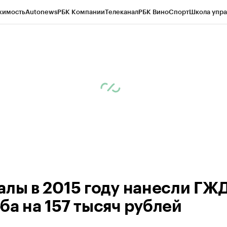
жимость
Autonews
РБК Компании
Телеканал
РБК Вино
Спорт
Школа упра
ипто
РБК Бизнес-среда
Дискуссионный клуб
Исследования
Кредитные 
рагентов
Политика
Экономика
Бизнес
Технологии и медиа
Финансы
Рын
алы в 2015 году нанесли ГЖ
ба на 157 тысяч рублей