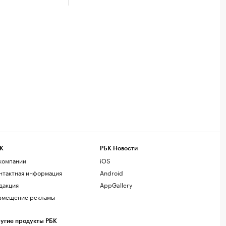
К
РБК Новости
компании
iOS
нтактная информация
Android
дакция
AppGallery
змещение рекламы
угие продукты РБК