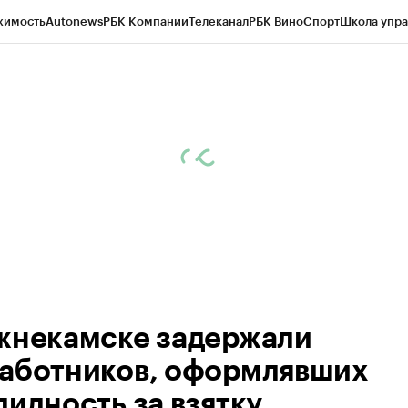
жимость
Autonews
РБК Компании
Телеканал
РБК Вино
Спорт
Школа упра
ипто
РБК Бизнес-среда
Дискуссионный клуб
Исследования
Кредитные 
рагентов
Политика
Экономика
Бизнес
Технологии и медиа
Финансы
Рын
жнекамске задержали
аботников, оформлявших
лидность за взятку