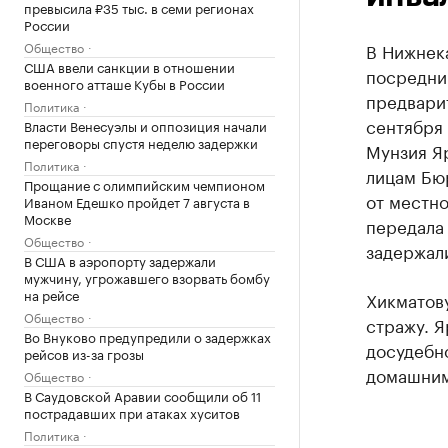
превысила ₽35 тыс. в семи регионах
России
Общество
В Нижнек
США ввели санкции в отношении
посредни
военного атташе Кубы в России
предварит
Политика
сентября
Власти Венесуэлы и оппозиция начали
переговоры спустя неделю задержки
Мунзия Я
Политика
лицам Бюр
Прощание с олимпийским чемпионом
от местно
Иваном Едешко пройдет 7 августа в
Москве
передала
Общество
задержал
В США в аэропорту задержали
мужчину, угрожавшего взорвать бомбу
на рейсе
Хикматову
Общество
стражу. Я
Во Внуково предупредили о задержках
досудебно
рейсов из-за грозы
домашним
Общество
В Саудовской Аравии сообщили об 11
пострадавших при атаках хуситов
Политика