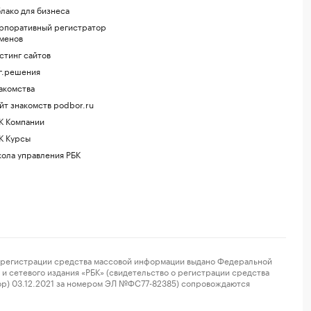
лако для бизнеса
рпоративный регистратор
менов
стинг сайтов
г.решения
акомства
йт знакомств podbor.ru
К Компании
К Курсы
ола управления РБК
регистрации средства массовой информации выдано Федеральной
и сетевого издания «РБК» (свидетельство о регистрации средства
ор) 03.12.2021 за номером ЭЛ №ФС77-82385) сопровождаются