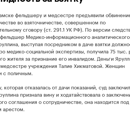
амске фельдшеру и медсестре предъявили обвинение
честве во взяточничестве, совершенном по
ельному сговору (ст. 291.1 УК РФ). По версии следст
 фельдшер Медико-информационного аналитического
руллина, выступая посредником в даче взятки должн
о медико-социальной экспертизы, получила 75 тыс. 
го жителя за признание его инвалидом. Деньги Ярулл
 медсестре учреждения Талие Хикматовой. Женщин
и с поличным.
, которая отказалась от дачи показаний, суд заключил
руллина признала вину и ходатайствовала о заключен
го соглашения о сотрудничестве, она находится под
 арестом.