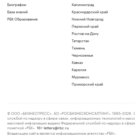
Спорт
Биографии
Калининград
Запасы газа в Европе на минимуме. Что
База знаний
Краснодарский край
будет зимой
РБК Образование
Подписка на РБК
Нижний Новгород
Экс-глава Mind Money признала вину
Пермский край
по «делу брокеров» о хищении ₽7 млрд
Ростов-на-Дону
Финансы
Татарстан
Как изучали Луну: от изобретения
телескопа до высадки. Видео РБК
Тюмень
Общество
Черноземье
Трамп заявил о прогрессе в
Кавказ
урегулировании украинского
Карелия
конфликта
Мурманск
Политика
Гендиректор «ИжАвиа» объявил об
Приморский край
увольнении
Политика
Загрузить еще
© ООО «БИЗНЕСПРЕСС», АО «РОСБИЗНЕСКОНСАЛТИНГ», 1995–2026. Сообщ
службой по надзору в сфере связи, информационных технологий и масс
массовой информации выдано Федеральной службой по надзору в сфере
пометкой «РБК».
letters@rbc.ru
18+
Владельцем сайта является информационное агентство «РБК».