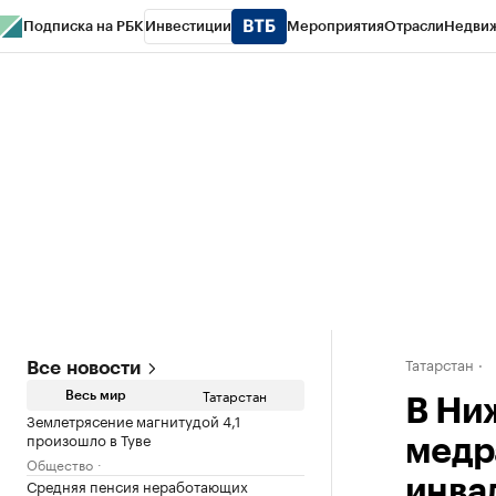
Подписка на РБК
Инвестиции
Мероприятия
Отрасли
Недви
РБК Life
Тренды
Визионеры
Национальные проекты
Город
Стиль
Кр
Спецпроекты СПб
Конференции СПб
Спецпроекты
Проверка конт
Татарстан
Все новости
Татарстан
Весь мир
В Ни
Землетрясение магнитудой 4,1
произошло в Туве
медр
Общество
Средняя пенсия неработающих
инва