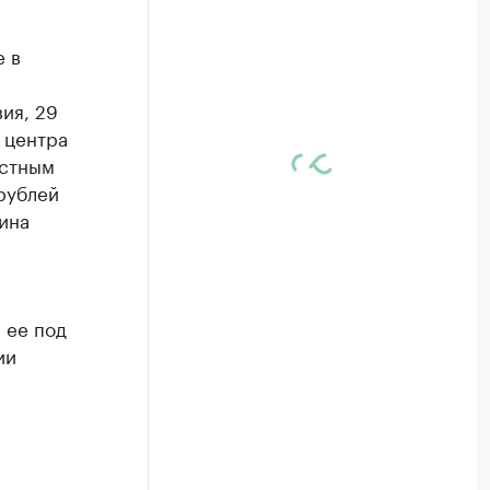
 в
вия, 29
 центра
остным
рублей
ина
 ее под
ии