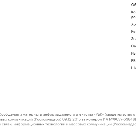
Об
Ко
до
Хо
Ре
Зн
Са
РБ
РБ
Шк
ения и материалы информационного агентства «РБК» (свидетельство о 
овых коммуникаций (Роскомнадзор) 09.12.2015 за номером ИА №ФС77-63848) 
 связи, информационных технологий и массовых коммуникаций (Роскомнадз