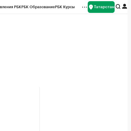
Татарстан
вления РБК
РБК Образование
РБК Курсы
рейтинги
Франшизы
Газета
ок наличной валюты