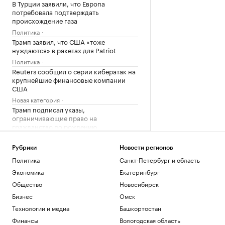
В Турции заявили, что Европа
потребовала подтверждать
происхождение газа
Политика
Трамп заявил, что США «тоже
нуждаются» в ракетах для Patriot
Политика
Reuters сообщил о серии кибератак на
крупнейшие финансовые компании
США
Новая категория
Трамп подписал указы,
ограничивающие право на
гражданство по рождению
Политика
В Пензенской области ввели план
Рубрики
Новости регионов
«Ковер»
Политика
Санкт-Петербург и область
Политика
Экономика
Екатеринбург
Четыре человека погибли при взрыве в
Общество
Новосибирск
автобусе в Сирии
Бизнес
Омск
Общество
В Африке поддержали Инфантино
Технологии и медиа
Башкортостан
после скандала с продажей прав ЧМ
Финансы
Вологодская область