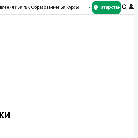
Татарстан
вления РБК
РБК Образование
РБК Курсы
рейтинги
Франшизы
Газета
ок наличной валюты
ки