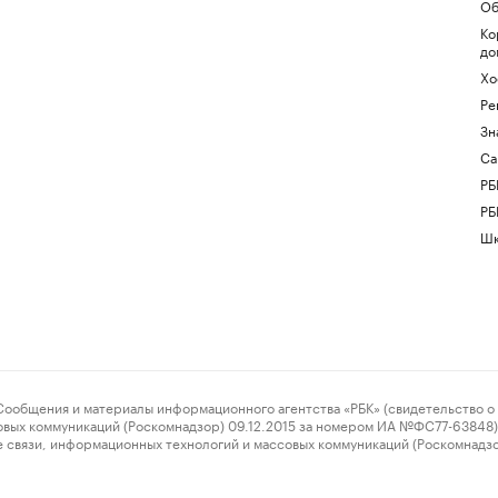
Об
Ко
до
Хо
Ре
Зн
Са
РБ
РБ
Шк
ения и материалы информационного агентства «РБК» (свидетельство о 
овых коммуникаций (Роскомнадзор) 09.12.2015 за номером ИА №ФС77-63848) 
 связи, информационных технологий и массовых коммуникаций (Роскомнадз