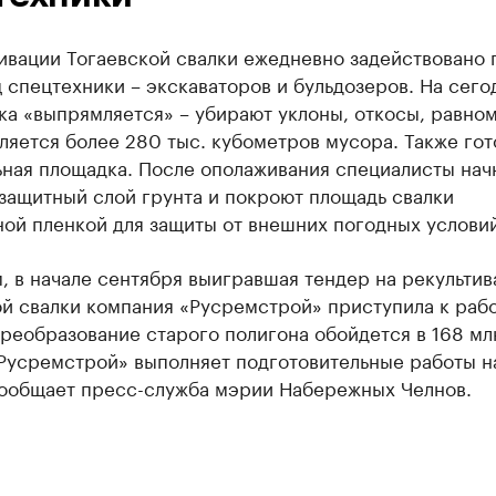
ивации Тогаевской свалки ежедневно задействовано 
 спецтехники – экскаваторов и бульдозеров. На сег
ка «выпрямляется» – убирают уклоны, откосы, равно
яется более 280 тыс. кубометров мусора. Также гот
ьная площадка. После ополаживания специалисты нач
защитный слой грунта и покроют площадь свалки
ой пленкой для защиты от внешних погодных условий
, в начале сентября выигравшая тендер на рекульти
й свалки компания «Русремстрой» приступила к рабо
реобразование старого полигона обойдется в 168 мл
«Русремстрой» выполняет подготовительные работы н
сообщает пресс-служба мэрии Набережных Челнов.