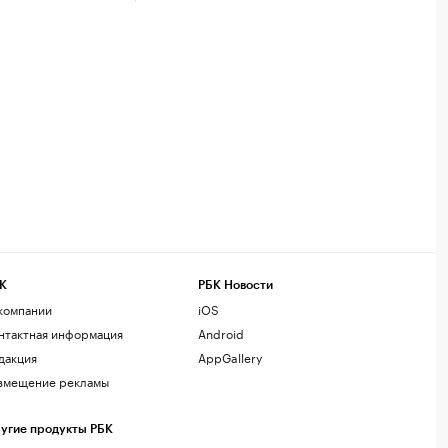
К
РБК Новости
компании
iOS
нтактная информация
Android
дакция
AppGallery
змещение рекламы
угие продукты РБК