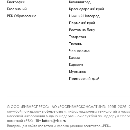
Биографии
Калининград
переговорах с Саркози в 2008 году
База знаний
Краснодарский край
Политика
Федорищев рассказал о последствиях
РБК Образование
Нижний Новгород
атаки БПЛА на Самарскую область
Пермский край
Политика
Ростов-на-Дону
Трое пострадали при ударе БПЛА по
Татарстан
грузовику в Белгородской области
Политика
Тюмень
Искусственный интеллект вызовет
Черноземье
массовые увольнения — и еще 10
Кавказ
мифов
Карелия
РБК и Yandex Cloud
Зачем малому и среднему бизнесу
Мурманск
облигации и что важно знать о бирже
Приморский край
РБК и МСП Банк
Загрузить еще
© ООО «БИЗНЕСПРЕСС», АО «РОСБИЗНЕСКОНСАЛТИНГ», 1995–2026. Сообщ
службой по надзору в сфере связи, информационных технологий и масс
массовой информации выдано Федеральной службой по надзору в сфере
пометкой «РБК».
letters@rbc.ru
18+
Владельцем сайта является информационное агентство «РБК».