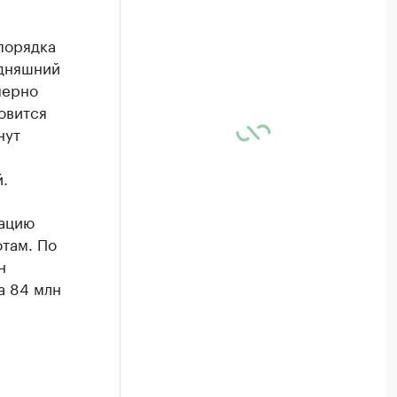
порядка
одняшний
мерно
овится
нут
.
вацию
там. По
н
а 84 млн