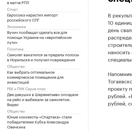
в матче РПЛ
Спорт
В рекульт
Евросоюз нарастил импорт
российского СПГ
10 единиц
Экономика
день свал
Вучич пообещал сделать все для
распредел
помощи Украине на «европейском
пути»
строител
Политика
наносить 
Самолет выкатился за пределы полосы
специальн
в Норильске и получил повреждения
Общество
Как выбрать оптимальное
Напомним
коммерческое помещение для
Тогаевско
инвестиций
проекту п
РБК и ПИК Серия плюс
Две девушки в Шереметьево опоздали
рублей. 
на рейс и выбежали за самолетом.
рублей, 
Видео
Общество
Юные хоккеисты «Спартака» стали
победителями Кубка Александра
Овечкина