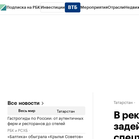
Подписка на РБК
Инвестиции
Мероприятия
Отрасли
Недви
РБК Life
Тренды
Визионеры
Национальные проекты
Город
Стиль
Кр
Спецпроекты СПб
Конференции СПб
Спецпроекты
Проверка конт
Татарстан
Все новости
Татарстан
Весь мир
В ре
Гастрогиды по России: от аутентичных
ферм и ресторанов до отелей
заде
РБК и РСХБ
«Балтика» обыграла «Крылья Советов»
спец