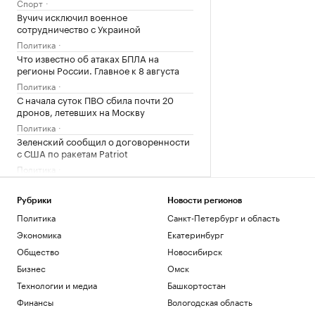
Спорт
Вучич исключил военное
сотрудничество с Украиной
Политика
Что известно об атаках БПЛА на
регионы России. Главное к 8 августа
Политика
С начала суток ПВО сбила почти 20
дронов, летевших на Москву
Политика
Зеленский сообщил о договоренности
с США по ракетам Patriot
Политика
Умер первый тренер шестикратного
олимпийского чемпиона гимнаста
Рубрики
Новости регионов
Щербо
Политика
Санкт-Петербург и область
Спорт
Экономика
Екатеринбург
История биржевой торговли в России
Общество
Новосибирск
РБК и Петербургская Биржа
Синоптик рассказал о «первом визите
Бизнес
Омск
осени» в Москву
Технологии и медиа
Башкортостан
Общество
Финансы
Вологодская область
Медведев рассказал о «жестких»