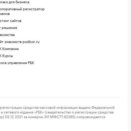
лако для бизнеса
рпоративный регистратор
менов
стинг сайтов
г.решения
акомства
йт знакомств podbor.ru
К Компании
К Курсы
ола управления РБК
регистрации средства массовой информации выдано Федеральной
и сетевого издания «РБК» (свидетельство о регистрации средства
ор) 03.12.2021 за номером ЭЛ №ФС77-82385) сопровождаются