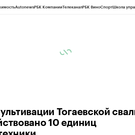
жимость
Autonews
РБК Компании
Телеканал
РБК Вино
Спорт
Школа упра
ипто
РБК Бизнес-среда
Дискуссионный клуб
Исследования
Кредитные 
рагентов
Политика
Экономика
Бизнес
Технологии и медиа
Финансы
Рын
культивации Тогаевской свал
йствовано 10 единиц
техники