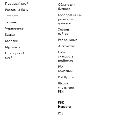
Пермский край
Облако для
бизнеса
Ростов-на-Дону
Корпоративный
Татарстан
регистратор
Тюмень
доменов
Черноземье
Хостинг
сайтов
Кавказ
Рег.решения
Карелия
Знакомства
Мурманск
Сайт
Приморский
знакомств
край
podbor.ru
РБК
Компании
РБК Курсы
Школа
управления
РБК
РБК
Новости
iOS