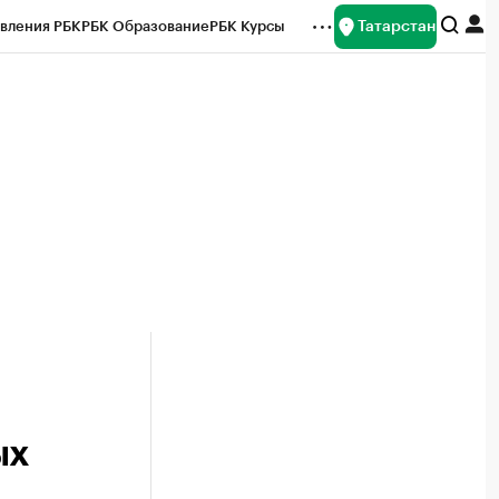
Татарстан
вления РБК
РБК Образование
РБК Курсы
рейтинги
Франшизы
Газета
ок наличной валюты
ых