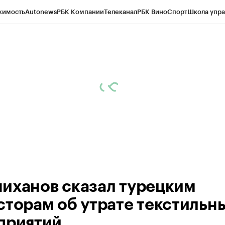
жимость
Autonews
РБК Компании
Телеканал
РБК Вино
Спорт
Школа упра
ипто
РБК Бизнес-среда
Дискуссионный клуб
Исследования
Кредитные 
рагентов
Политика
Экономика
Бизнес
Технологии и медиа
Финансы
Рын
иханов сказал турецким
сторам об утрате текстильн
приятий