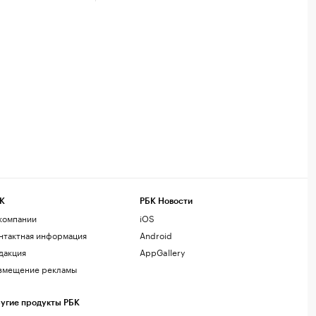
К
РБК Новости
компании
iOS
нтактная информация
Android
дакция
AppGallery
змещение рекламы
угие продукты РБК