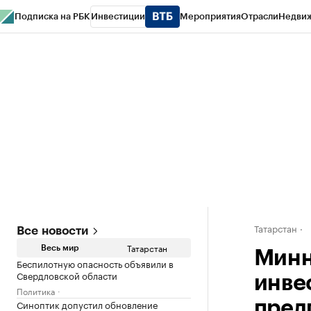
Подписка на РБК
Инвестиции
Мероприятия
Отрасли
Недви
РБК Life
Тренды
Визионеры
Национальные проекты
Город
Стиль
Кр
Спецпроекты СПб
Конференции СПб
Спецпроекты
Проверка конт
Татарстан
Все новости
Татарстан
Весь мир
Минн
Беспилотную опасность объявили в
Свердловской области
инве
Политика
Синоптик допустил обновление
пред