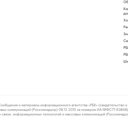
Об
Ко
до
Хо
Ре
Зн
Са
РБ
РБ
Шк
ения и материалы информационного агентства «РБК» (свидетельство о 
овых коммуникаций (Роскомнадзор) 09.12.2015 за номером ИА №ФС77-63848) 
 связи, информационных технологий и массовых коммуникаций (Роскомнадз