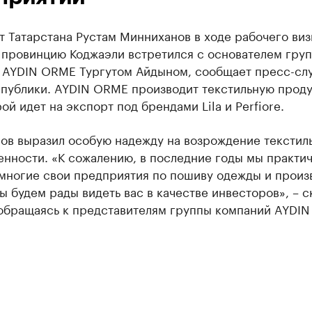
 Татарстана Рустам Минниханов в ходе рабочего виз
 провинцию Коджаэли встретился с основателем гру
 AYDIN ORME Тургутом Айдыном, сообщает пресс-сл
спублики. AYDIN ORME производит текстильную прод
ой идет на экспорт под брендами Lila и Perfiore.
ов выразил особую надежду на возрождение текстил
нности. «К сожалению, в последние годы мы практи
 многие свои предприятия по пошиву одежды и произ
ы будем рады видеть вас в качестве инвесторов», – с
, обращаясь к представителям группы компаний AYDI