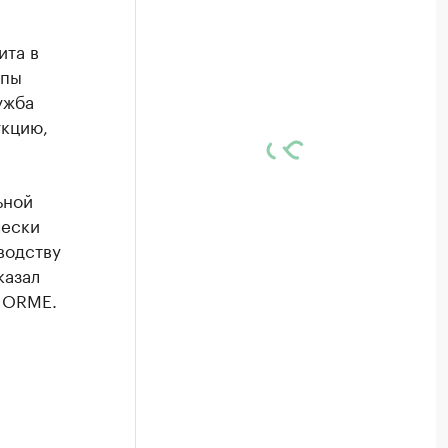
ита в
ппы
ужба
укцию,
ьной
чески
водству
казал
N ORME.