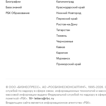
Политика
Биографии
Калининград
Трамп заявил, что США «тоже
База знаний
Краснодарский край
нуждаются» в ракетах для Patriot
РБК Образование
Нижний Новгород
Политика
Пермский край
Reuters сообщил о серии кибератак на
крупнейшие финансовые компании
Ростов-на-Дону
США
Татарстан
Новая категория
Тюмень
Трамп подписал указы,
Черноземье
ограничивающие право на
гражданство по рождению
Кавказ
Политика
Карелия
В Пензенской области ввели план
Мурманск
«Ковер»
Приморский край
Политика
Четыре человека погибли при взрыве в
автобусе в Сирии
Общество
© ООО «БИЗНЕСПРЕСС», АО «РОСБИЗНЕСКОНСАЛТИНГ», 1995–2026. Сообщ
Загрузить еще
службой по надзору в сфере связи, информационных технологий и масс
массовой информации выдано Федеральной службой по надзору в сфере
пометкой «РБК».
letters@rbc.ru
18+
Владельцем сайта является информационное агентство «РБК».