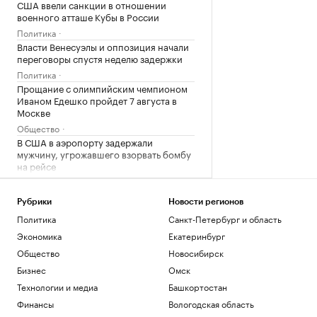
США ввели санкции в отношении
военного атташе Кубы в России
Политика
Власти Венесуэлы и оппозиция начали
переговоры спустя неделю задержки
Политика
Прощание с олимпийским чемпионом
Иваном Едешко пройдет 7 августа в
Москве
Общество
В США в аэропорту задержали
мужчину, угрожавшего взорвать бомбу
на рейсе
Общество
Во Внуково предупредили о задержках
Рубрики
Новости регионов
рейсов из-за грозы
Политика
Санкт-Петербург и область
Общество
Экономика
Екатеринбург
В Саудовской Аравии сообщили об 11
пострадавших при атаках хуситов
Общество
Новосибирск
Политика
Бизнес
Омск
В Турции заявили, что Европа
Технологии и медиа
Башкортостан
потребовала подтверждать
происхождение газа
Финансы
Вологодская область