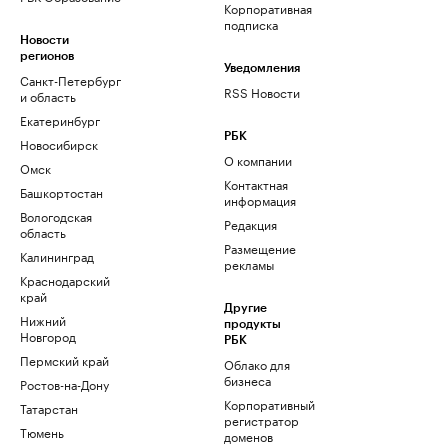
Корпоративная
подписка
Новости
регионов
Уведомления
Санкт-Петербург
RSS Новости
и область
Екатеринбург
РБК
Новосибирск
О компании
Омск
Контактная
Башкортостан
информация
Вологодская
Редакция
область
Размещение
Калининград
рекламы
Краснодарский
край
Другие
Нижний
продукты
Новгород
РБК
Пермский край
Облако для
бизнеса
Ростов-на-Дону
Корпоративный
Татарстан
регистратор
Тюмень
доменов