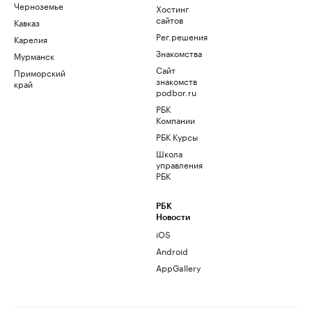
Черноземье
Хостинг
сайтов
Кавказ
Рег.решения
Карелия
Знакомства
Мурманск
Сайт
Приморский
знакомств
край
podbor.ru
РБК
Компании
РБК Курсы
Школа
управления
РБК
РБК
Новости
iOS
Android
AppGallery