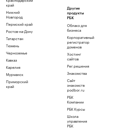
край
Другие
Нижний
продукты
Новгород
РБК
Пермский край
Облако для
бизнеса
Ростов-на-Дону
Корпоративный
Татарстан
регистратор
Тюмень
доменов
Черноземье
Хостинг
сайтов
Кавказ
Рег.решения
Карелия
Знакомства
Мурманск
Сайт
Приморский
знакомств
край
podbor.ru
РБК
Компании
РБК Курсы
Школа
управления
РБК