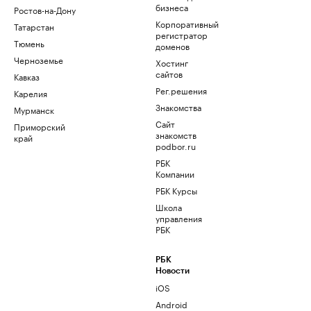
бизнеса
Ростов-на-Дону
Корпоративный
Татарстан
регистратор
Тюмень
доменов
Черноземье
Хостинг
сайтов
Кавказ
Рег.решения
Карелия
Знакомства
Мурманск
Сайт
Приморский
знакомств
край
podbor.ru
РБК
Компании
РБК Курсы
Школа
управления
РБК
РБК
Новости
iOS
Android