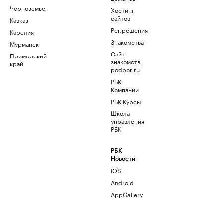
Черноземье
Хостинг
сайтов
Кавказ
Рег.решения
Карелия
Знакомства
Мурманск
Сайт
Приморский
знакомств
край
podbor.ru
РБК
Компании
РБК Курсы
Школа
управления
РБК
РБК
Новости
iOS
Android
AppGallery