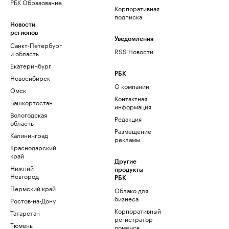
РБК Образование
Корпоративная
подписка
Новости
регионов
Уведомления
Санкт-Петербург
RSS Новости
и область
Екатеринбург
РБК
Новосибирск
О компании
Омск
Контактная
Башкортостан
информация
Вологодская
Редакция
область
Размещение
Калининград
рекламы
Краснодарский
край
Другие
Нижний
продукты
Новгород
РБК
Пермский край
Облако для
бизнеса
Ростов-на-Дону
Корпоративный
Татарстан
регистратор
Тюмень
доменов