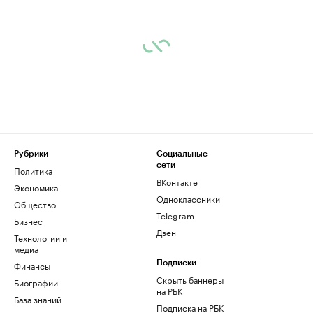
Рубрики
Социальные
сети
Политика
ВКонтакте
Экономика
Одноклассники
Общество
Telegram
Бизнес
Дзен
Технологии и
медиа
Финансы
Подписки
Скрыть баннеры
Биографии
на РБК
База знаний
Подписка на РБК