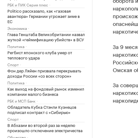
оборота и
РБК и ПИК Серия плюс
наркополи
Politico рассказало, как «газовая
происхож
авантюра» Германии угрожает зиме в
ЕС
опаснейш
Экономика
наркотич
Глава Генштаба Великобритании назвал
жуткой «геймификацию убийств» в ВСУ
За 9 мес
Политика
Регбист японского клуба умер от
наркотико
теплового удара
Российск
Спорт
Омская о
Фон дер Ляйен призвала перекрывать
доходы России «со всех сторон»
Политика
За совер
Как выход на фондовый рынок изменил
наркотико
компании малого бизнеса
нарколид
РБК и МСП Банк
Обладатель Кубка Стэнли Кузнецов
подписал контракт с «Сибирью»
Спорт
В Абхазии во второй раз за неделю
произошло отключение электричества
Общество