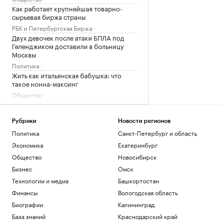
Как работает крупнейшая товарно-
сырьевая биржа страны
РБК и Петербургская Биржа
Двух девочек после атаки БПЛА под
Геленджиком доставили в больницу
Москвы
Политика
Жить как итальянская бабушка: что
такое нонна-максинг
Общество
В Геленджике закрыли все пляжи из-за
опасности атаки БПЛА
Рубрики
Новости регионов
Политика
Политика
Санкт-Петербург и область
Загрузить еще
Экономика
Екатеринбург
Общество
Новосибирск
Бизнес
Омск
Технологии и медиа
Башкортостан
Финансы
Вологодская область
Биографии
Калининград
База знаний
Краснодарский край