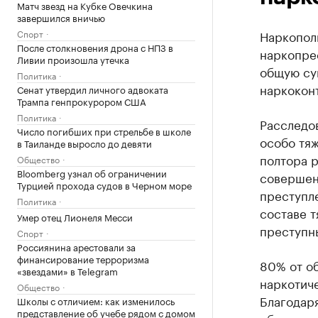
Матч звезд на Кубке Овечкина
завершился вничью
Спорт
Наркополи
После столкновения дрона с НПЗ в
наркопрес
Ливии произошла утечка
общую су
Политика
наркоконт
Сенат утвердил личного адвоката
Трампа генпрокурором США
Политика
Расследов
Число погибших при стрельбе в школе
особо тяж
в Таиланде выросло до девяти
полтора 
Общество
Bloomberg узнал об ограничении
совершенн
Турцией прохода судов в Черном море
преступле
Политика
составе 
Умер отец Лионеля Месси
преступн
Спорт
Россиянина арестовали за
финансирование терроризма
80% от о
«звездами» в Telegram
наркотиче
Общество
Благодаря
Школы с отличием: как изменилось
представление об учебе рядом с домом