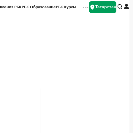
Татарстан
вления РБК
РБК Образование
РБК Курсы
рейтинги
Франшизы
Газета
ок наличной валюты