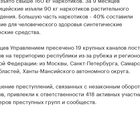
зъято свыше 160 кг наркотиков. За 9 месяцев
цейские изъяли 90 кг наркотиков растительного
дения. Большую часть наркотиков - 40% составили
ие для человеческого здоровья синтетические
еские средства.
яцев Управлением пресечено 19 крупных каналов пос
в на территорию республики из-за рубежа и регионо
ой Федерации: из Москвы, Санкт-Петербурга, Самарс
бластей, Ханты-Мансийского автономного округа.
шение преступлений, связанных с незаконным оборо
в, привлекли к ответственности 418 активных участн
еров преступных групп и сообществ.