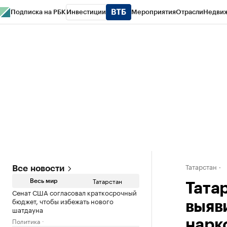
Подписка на РБК
Инвестиции
Мероприятия
Отрасли
Недви
РБК Life
Тренды
Визионеры
Национальные проекты
Город
Стиль
Кр
Спецпроекты СПб
Конференции СПб
Спецпроекты
Проверка конт
Татарстан
Все новости
Татарстан
Весь мир
Тата
Сенат США согласовал краткосрочный
бюджет, чтобы избежать нового
выяв
шатдауна
Политика
нарк