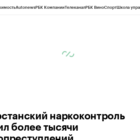
жимость
Autonews
РБК Компании
Телеканал
РБК Вино
Спорт
Школа упра
ипто
РБК Бизнес-среда
Дискуссионный клуб
Исследования
Кредитные 
рагентов
Политика
Экономика
Бизнес
Технологии и медиа
Финансы
Рын
рстанский наркоконтроль
ил более тысячи
опреступлений