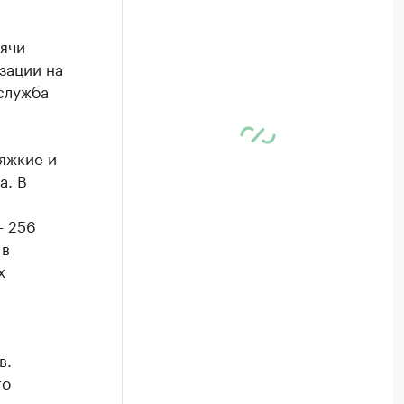
сячи
зации на
служба
яжкие и
а. В
– 256
 в
х
в.
го