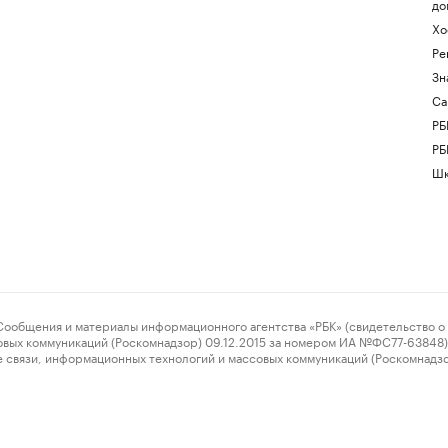
до
Хо
Ре
Зн
Са
РБ
РБ
Шк
ения и материалы информационного агентства «РБК» (свидетельство о 
овых коммуникаций (Роскомнадзор) 09.12.2015 за номером ИА №ФС77-63848) 
 связи, информационных технологий и массовых коммуникаций (Роскомнадз