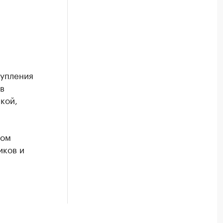
тупления
в
кой,
том
иков и