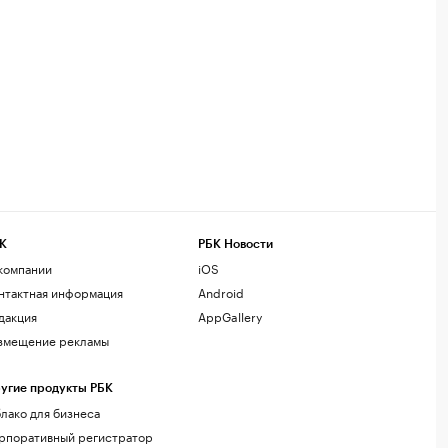
К
РБК Новости
компании
iOS
нтактная информация
Android
дакция
AppGallery
змещение рекламы
угие продукты РБК
лако для бизнеса
рпоративный регистратор