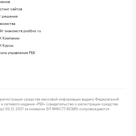
менов
стинг сайтов
г.решения
акомства
йт знакомств podbor.ru
К Компании
К Курсы
ола управления РБК
регистрации средства массовой информации выдано Федеральной
и сетевого издания «РБК» (свидетельство о регистрации средства
ор) 03.12.2021 за номером ЭЛ №ФС77-82385) сопровождаются