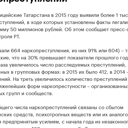
цейские Татарстана в 2015 году выявили более 1 ты
туплений, в ходе которых установлены факты легали
мму 50 миллионов рублей. Об этом сообщает пресс-
роля РТ.
али 664 наркопреступления, из них 91% или 604) – т
кие, что на 30% превышает показатели прошлого год
раза увеличилось число расследуемых преступлений,
ых в групповых формах: в 2015 их было 412, в 2014 
ний. На треть увеличилось количество преступлений
тяжелейших форм наркопрестуности – организованны
ых групп и сообществ.
бщего числа наркопреступлений связаны со сбытом
ских средств, психотропных веществ или их аналого
 предпринятым усилиям, с начала года из незаконно