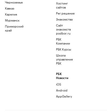
Черноземье
Хостинг
сайтов
Кавказ
Рег.решения
Карелия
Знакомства
Мурманск
Сайт
Приморский
знакомств
край
podbor.ru
РБК
Компании
РБК Курсы
Школа
управления
РБК
РБК
Новости
iOS
Android
AppGallery