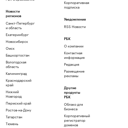
Корпоративная
подписка
Новости
регионов
Уведомления
Санкт-Петербург
RSS Новости
и область
Екатеринбург
РБК
Новосибирск
О компании
Омск
Контактная
Башкортостан
информация
Вологодская
Редакция
область
Размещение
Калининград
рекламы
Краснодарский
край
Другие
Нижний
продукты
Новгород
РБК
Пермский край
Облако для
бизнеса
Ростов-на-Дону
Корпоративный
Татарстан
регистратор
Тюмень
доменов